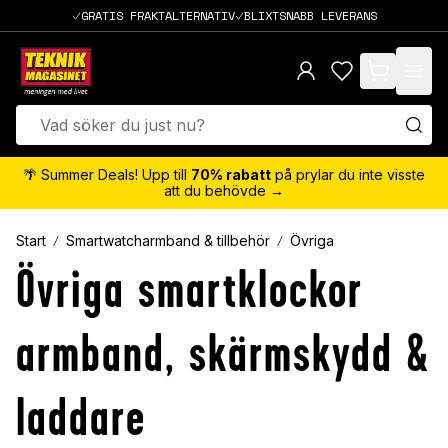
GRATIS FRAKTALTERNATIV
BLIXTSNABB LEVERANS
items in cart,
🌴 Summer Deals! Upp till
70% rabatt
på prylar du inte visste
att du behövde →
Start
Smartwatcharmband & tillbehör
Övriga
Övriga smartklockor
armband, skärmskydd &
laddare