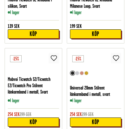
silikon, Svart
Milanese Loop, Svart
I lager
I lager
139
SEK
199
SEK
KÖP
KÖP
-15%
-15%
Mobvoi Ticwatch S2/Ticwatch
E2/Ticwatch Pro Stilrent
Universal 20mm Stilrent
länkarmband i metall, Svart
länkarmband i metall, svart
I lager
I lager
254
SEK
299
SEK
254
SEK
299
SEK
KÖP
KÖP