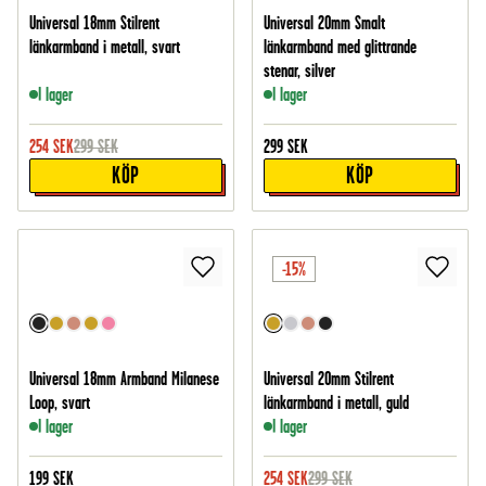
Universal 18mm Stilrent
Universal 20mm Smalt
länkarmband i metall, svart
länkarmband med glittrande
stenar, silver
I lager
I lager
254
SEK
299
SEK
299
SEK
KÖP
KÖP
-15%
Universal 18mm Armband Milanese
Universal 20mm Stilrent
Loop, svart
länkarmband i metall, guld
I lager
I lager
199
SEK
254
SEK
299
SEK