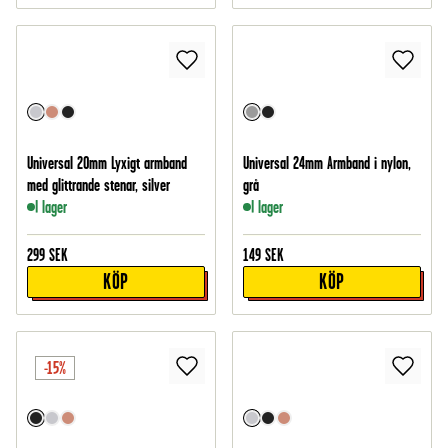
Universal 20mm Lyxigt armband
Universal 24mm Armband i nylon,
med glittrande stenar, silver
grå
I lager
I lager
299
SEK
149
SEK
KÖP
KÖP
-15%