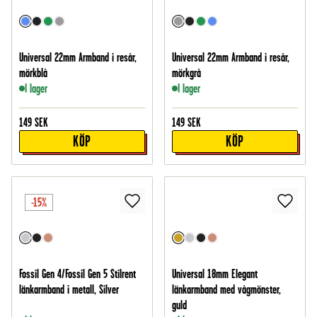
Universal 22mm Armband i resår,
Universal 22mm Armband i resår,
mörkblå
mörkgrå
I lager
I lager
149
SEK
149
SEK
KÖP
KÖP
-15%
Fossil Gen 4/Fossil Gen 5 Stilrent
Universal 18mm Elegant
länkarmband i metall, Silver
länkarmband med vågmönster,
guld