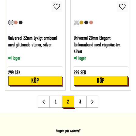
Universal 22mm Lyxigt armband
Universal 20mm Elegant
med glittrande stenar, silver
länkarmband med vågmönster,
silver
I lager
I lager
299
SEK
299
SEK
KÖP
KÖP
1
2
3
Sugen på
rabatt
?