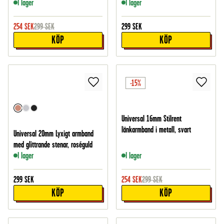
I lager
I lager
254
SEK
299
SEK
299
SEK
KÖP
KÖP
-15%
Universal 16mm Stilrent
länkarmband i metall, svart
Universal 20mm Lyxigt armband
med glittrande stenar, roséguld
I lager
I lager
299
SEK
254
SEK
299
SEK
KÖP
KÖP