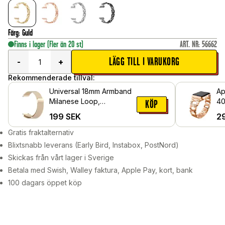
Färg
:
Guld
Finns i lager
(Fler än 20 st)
ART. NR
:
56662
LÄGG TILL I VARUKORG
-
+
Rekommenderade tillval:
Universal 18mm Armband
Ap
Milanese Loop,
40
KÖP
champagneguld
me
199
SEK
2
Ro
Gratis fraktalternativ
Blixtsnabb leverans (Early Bird, Instabox, PostNord)
Skickas från vårt lager i Sverige
Betala med Swish, Walley faktura, Apple Pay, kort, bank
100 dagars öppet köp