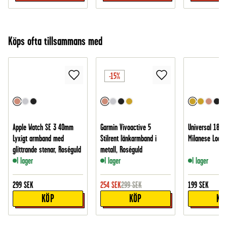
Köps ofta tillsammans med
-15%
Apple Watch SE 3 40mm
Garmin Vivoactive 5
Universal 18m
Lyxigt armband med
Stilrent länkarmband i
Milanese Loop,
glittrande stenar, Roséguld
metall, Roséguld
I lager
I lager
I lager
299
SEK
254
SEK
299
SEK
199
SEK
KÖP
KÖP
KÖ