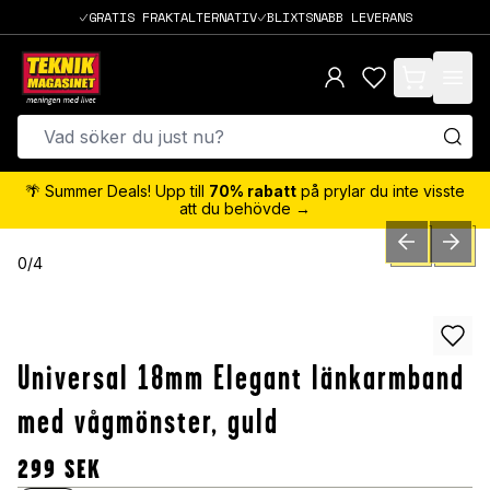
GRATIS FRAKTALTERNATIV
BLIXTSNABB LEVERANS
items in cart,
🌴 Summer Deals! Upp till
70% rabatt
på prylar du inte visste
att du behövde →
PREVIOUS SLID
NEXT S
0
/
4
Universal 18mm Elegant länkarmband
med vågmönster, guld
299
SEK