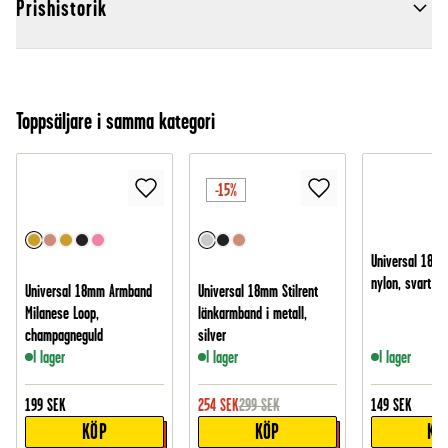
Prishistorik
Toppsäljare i samma kategori
-15%
Universal 18m
nylon, svart
Universal 18mm Armband
Universal 18mm Stilrent
Milanese Loop,
länkarmband i metall,
champagneguld
silver
I lager
I lager
I lager
199
SEK
254
SEK
299
SEK
149
SEK
KÖP
KÖP
KÖ