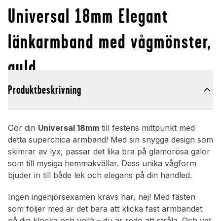
Universal 18mm Elegant
länkarmband med vågmönster,
guld
Produktbeskrivning
Gör din
Universal 18mm
till festens mittpunkt med
detta superchica armband! Med sin snygga design som
skimrar av lyx, passar det lika bra på glamorösa galor
som till mysiga hemmakvällar. Dess unika vågform
bjuder in till både lek och elegans på din handled.
Ingen ingenjörsexamen krävs här, nej! Med fästen
som följer med är det bara att klicka fast armbandet
på din klocka och voilà – du är redo att stråla. Och vet