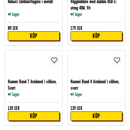
Robust Länkborttagare i metall
Väggladdare med dubbla USB-C-
uttag 40W, Vit
I lager
I lager
89
SEK
179
SEK
KÖP
KÖP
Huawei Band 7 Armband i silikon,
Huawei Band 4 Armband i silikon,
Svart
svart
I lager
I lager
139
SEK
139
SEK
KÖP
KÖP