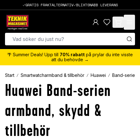
GRATIS FRAKTALTERNATIV
BLIXTSNABB LEVERANS
items in cart,
🌴 Summer Deals! Upp till
70% rabatt
på prylar du inte visste
att du behövde →
Start
Smartwatcharmband & tillbehör
Huawei
Band-serien
Huawei Band-serien
armband, skydd &
tillbehör