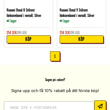
Huawei Band 8 Stilrent
Huawei Band 9 Stilrent
länkarmband i metall, Silver
länkarmband i metall, Silver
I lager
I lager
254
SEK
299
SEK
254
SEK
299
SEK
KÖP
KÖP
1
Sugen på
rabatt
?
Signa upp och få 10% rabatt på ditt första köp!