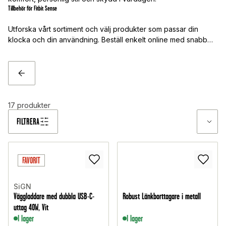
Tillbehör för Fitbit Sense
Utforska vårt sortiment och välj produkter som passar din
klocka och din användning. Beställ enkelt online med snabb
leverans.
TILLBAKA
17
produkter
FILTRERA
FAVORIT
SiGN
Väggladdare med dubbla USB-C-
Robust Länkborttagare i metall
uttag 40W, Vit
I lager
I lager