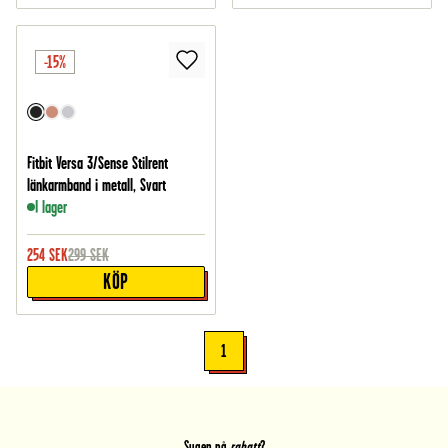
-15%
Fitbit Versa 3/Sense Stilrent
länkarmband i metall, Svart
I lager
254
SEK
299
SEK
KÖP
1
Sugen på
rabatt
?