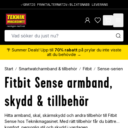
GRATIS FRAKTALTERNATIV
BLIXTSNABB LEVERANS
items in cart,
🌴 Summer Deals! Upp till
70% rabatt
på prylar du inte visste
att du behövde →
Start
Smartwatcharmband & tillbehör
Fitbit
Sense-serien
Fitbit Sense armband,
skydd & tillbehör
Hitta armband, skal, skärmskydd och andra tillbehör till Fitbit
Sense hos Teknikmagasinet. Med rätt tillbehör får du bättre
komfort, personlig stil och skydd i vardagen.