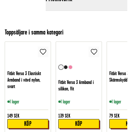
Toppsäljare i samma kategori
Fitbit Versa 3 Elastiskt
Fitbit Versa 3/
Armband i vävd nylon,
Skärmskydd - 
Fitbit Versa 3 Armband i
svart
silikon, Vit
I lager
I lager
I lager
149
SEK
139
SEK
79
SEK
KÖP
KÖP
KÖ