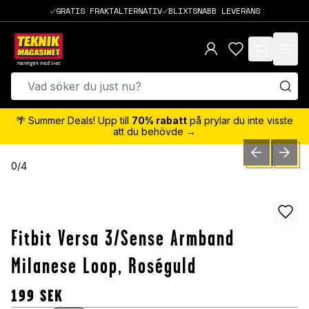
GRATIS FRAKTALTERNATIV
BLIXTSNABB LEVERANS
items in cart,
🌴 Summer Deals! Upp till
70% rabatt
på prylar du inte visste
att du behövde →
PREVIOUS SLID
NEXT S
0
/
4
Fitbit Versa 3/Sense Armband
Milanese Loop, Roséguld
199
SEK