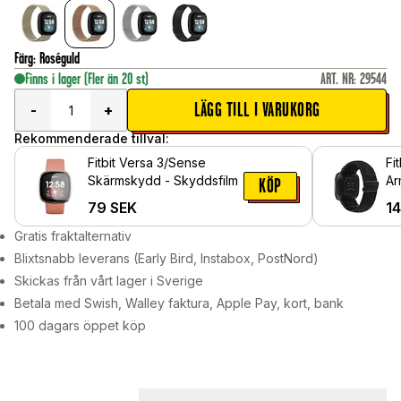
Färg
:
Roséguld
Finns i lager
(Fler än 20 st)
ART. NR
:
29544
LÄGG TILL I VARUKORG
-
+
Rekommenderade tillval:
Fitbit Versa 3/Sense
Fi
Skärmskydd - Skyddsfilm
Ar
KÖP
sv
79
SEK
1
Gratis fraktalternativ
Blixtsnabb leverans (Early Bird, Instabox, PostNord)
Skickas från vårt lager i Sverige
Betala med Swish, Walley faktura, Apple Pay, kort, bank
100 dagars öppet köp