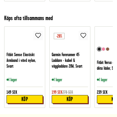
Köps ofta tillsammans med
-28%
Fitbit Sense Elastiskt
Garmin Forerunner 45
Armband i vävd nylon,
Laddare - kabel &
Fitbit Versa 4 
Svart
väggladdare 20W, Svart
äkta läder, Sva
I lager
I lager
I lager
149
SEK
199
SEK
278
SEK
239
SEK
KÖP
KÖP
KÖ