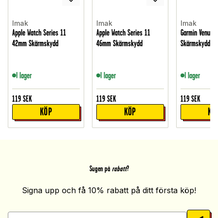
Imak
Imak
Imak
Apple Watch Series 11
Apple Watch Series 11
Garmin Venu 4
42mm Skärmskydd
46mm Skärmskydd
Skärmskydd
I lager
I lager
I lager
119
SEK
119
SEK
119
SEK
KÖP
KÖP
KÖ
Sugen på
rabatt
?
Signa upp och få 10% rabatt på ditt första köp!