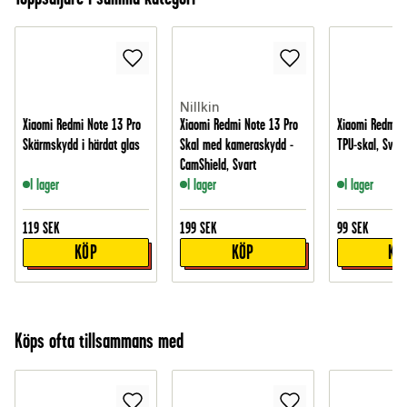
Nillkin
Xiaomi Redmi Note 13 Pro
Xiaomi Redmi Note 13 Pro
Xiaomi Redmi N
Skärmskydd i härdat glas
Skal med kameraskydd -
TPU-skal, Svart
CamShield, Svart
I lager
I lager
I lager
119
SEK
199
SEK
99
SEK
KÖP
KÖP
KÖ
Köps ofta tillsammans med