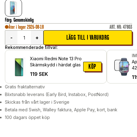
Färg
:
Genomskinlig
Åter i lager 2026-08-18
ART. NR
:
47803
LÄGG TILL I VARUKORG
-
+
Rekommenderade tillval:
I
Xiaomi Redmi Note 13 Pro
Ap
Skärmskydd i härdat glas
KÖP
42
119
SEK
11
Gratis fraktalternativ
Blixtsnabb leverans (Early Bird, Instabox, PostNord)
Skickas från vårt lager i Sverige
Betala med Swish, Walley faktura, Apple Pay, kort, bank
100 dagars öppet köp