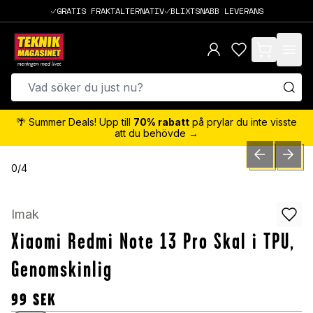
GRATIS FRAKTALTERNATIV
BLIXTSNABB LEVERANS
items in cart,
🌴 Summer Deals! Upp till
70% rabatt
på prylar du inte visste
att du behövde →
PREVIOUS SLID
NEXT S
0
/
4
Imak
Xiaomi Redmi Note 13 Pro Skal i TPU,
Genomskinlig
99
SEK