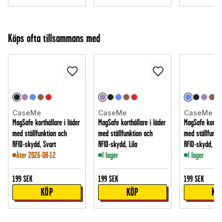
Köps ofta tillsammans med
CaseMe
CaseMe
CaseMe
MagSafe korthållare i läder
MagSafe korthållare i läder
MagSafe korthål
med ställfunktion och
med ställfunktion och
med ställfunkt
RFID-skydd, Svart
RFID-skydd, Lila
RFID-skydd, Bl
Åter 2026-08-12
I lager
I lager
199
SEK
199
SEK
199
SEK
KÖP
KÖP
KÖ