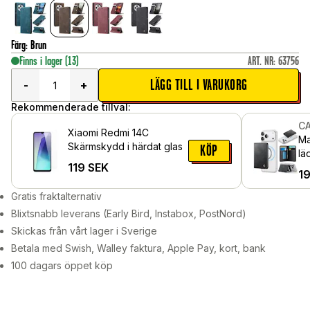
Färg
:
Brun
Finns i lager
(13)
ART. NR
:
63756
LÄGG TILL I VARUKORG
-
+
Rekommenderade tillval:
C
Xiaomi Redmi 14C
Ma
Skärmskydd i härdat glas
KÖP
lä
119
SEK
oc
1
Gratis fraktalternativ
Blixtsnabb leverans (Early Bird, Instabox, PostNord)
Skickas från vårt lager i Sverige
Betala med Swish, Walley faktura, Apple Pay, kort, bank
100 dagars öppet köp