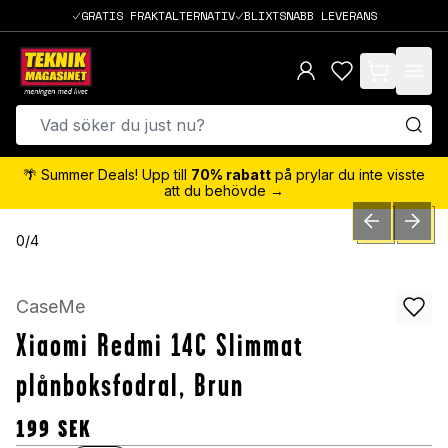
GRATIS FRAKTALTERNATIV
BLIXTSNABB LEVERANS
items in cart,
🌴 Summer Deals! Upp till
70% rabatt
på prylar du inte visste
att du behövde →
PREVIOUS SLID
NEXT S
0
/
4
CaseMe
Xiaomi Redmi 14C Slimmat
plånboksfodral, Brun
199
SEK