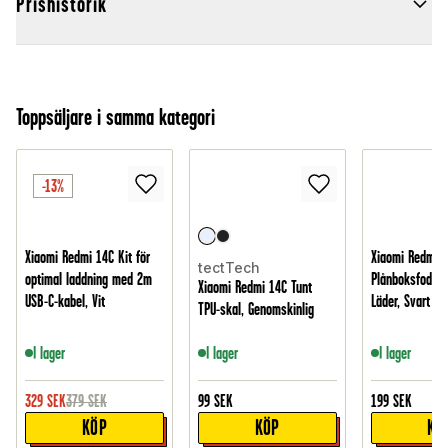
Prishistorik
Toppsäljare i samma kategori
-13%
Xiaomi Redmi 14C Kit för
Xiaomi Redmi 
tectTech
optimal laddning med 2m
Plånboksfodral 
Xiaomi Redmi 14C Tunt
USB-C-kabel, Vit
Läder, Svart
TPU-skal, Genomskinlig
I lager
I lager
I lager
329
SEK
379
SEK
99
SEK
199
SEK
KÖP
KÖP
KÖ