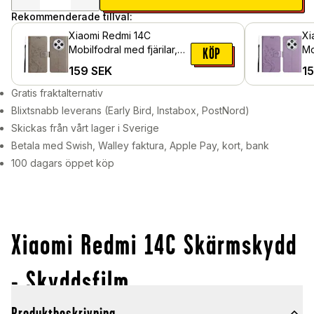
Rekommenderade tillval:
Xiaomi Redmi 14C
Xi
Mobilfodral med fjärilar,
Mo
KÖP
Grå
Lil
159
SEK
1
Gratis fraktalternativ
Blixtsnabb leverans (Early Bird, Instabox, PostNord)
Skickas från vårt lager i Sverige
Betala med Swish, Walley faktura, Apple Pay, kort, bank
100 dagars öppet köp
Xiaomi Redmi 14C Skärmskydd
- Skyddsfilm
Produktbeskrivning