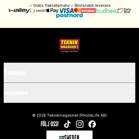
Gratis fraktalternativ
Blixtsnabb leverans
Kundtjänst
Information
©
2026
Teknikmagasinet (PhoneLife AB)
FÖLJ OSS!
TIKTOK
INSTAGRAM
FACEBOOK
SWEDEN