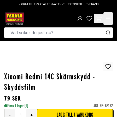
GRATIS FRAKTALTERNATIV
BLIXTSNABB LEVERANS
items in cart,
Xiaomi Redmi 14C Skärmskydd -
Skyddsfilm
79
SEK
Finns i lager
(9)
ART. NR
:
62172
LÄGG TILL I VARUKORG
-
+