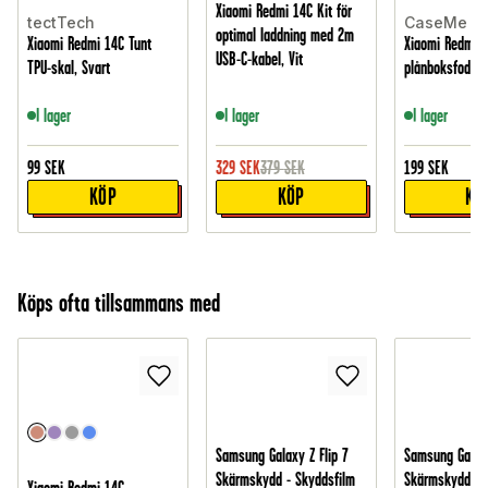
Xiaomi Redmi 14C Kit för
tectTech
CaseMe
optimal laddning med 2m
Xiaomi Redmi 14C Tunt
Xiaomi Redmi 
USB-C-kabel, Vit
TPU-skal, Svart
plånboksfodral,
I lager
I lager
I lager
99
SEK
329
SEK
379
SEK
199
SEK
KÖP
KÖP
KÖ
Köps ofta tillsammans med
Samsung Galaxy Z Flip 7
Samsung Galax
Skärmskydd - Skyddsfilm
Skärmskydd - 