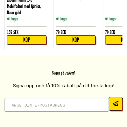
Xiaomi Redmi 14C
Mobilfodral med fjärilar,
Rosa guld
I lager
I lager
I lager
159
SEK
79
SEK
79
SEK
KÖP
KÖP
KÖ
Sugen på
rabatt
?
Signa upp och få 10% rabatt på ditt första köp!