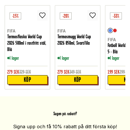
-15%
-20%
-33%
FIFA
FIFA
Termosflaska World Cup
Termosmugg World Cup
FIFA
2026 500ml i rostfritt stål,
2026 850ml, Svart/lila
Fotboll World C
Blå
5 - Blå
I lager
I lager
I lager
279
SEK
329
SEK
279
SEK
349
SEK
199
SEK
299
SE
KÖP
KÖP
KÖ
Sugen på
rabatt
?
Signa upp och få 10% rabatt på ditt första köp!