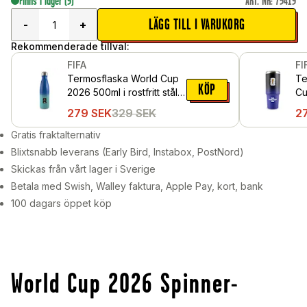
Finns i lager
(9)
ART. NR
:
75419
LÄGG TILL I VARUKORG
-
+
Rekommenderade tillval:
FIFA
FI
Termosflaska World Cup
Te
KÖP
2026 500ml i rostfritt stål,
Cu
Blå
Sva
279
SEK
329
SEK
2
Gratis fraktalternativ
Blixtsnabb leverans (Early Bird, Instabox, PostNord)
Skickas från vårt lager i Sverige
Betala med Swish, Walley faktura, Apple Pay, kort, bank
100 dagars öppet köp
World Cup 2026 Spinner-