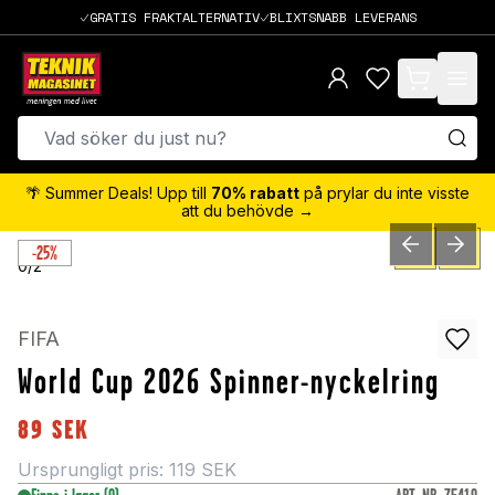
GRATIS FRAKTALTERNATIV
BLIXTSNABB LEVERANS
items in cart,
🌴 Summer Deals! Upp till
70% rabatt
på prylar du inte visste
att du behövde →
-25%
PREVIOUS SLID
NEXT S
0
/
2
FIFA
World Cup 2026 Spinner-nyckelring
89
SEK
Ursprungligt pris:
119
SEK