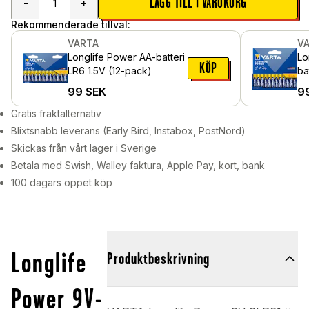
LÄGG TILL I VARUKORG
-
+
Rekommenderade tillval:
VARTA
V
Longlife Power AA-batteri
Lo
KÖP
LR6 1.5V (12-pack)
ba
pa
99
SEK
9
Gratis fraktalternativ
Blixtsnabb leverans (Early Bird, Instabox, PostNord)
Skickas från vårt lager i Sverige
Betala med Swish, Walley faktura, Apple Pay, kort, bank
100 dagars öppet köp
Longlife
Produktbeskrivning
Power 9V-