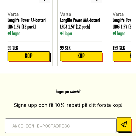
Varta
Varta
Varta
Longlife Power AA-batteri
Longlife Power AAA-batteri
Longlife Power 
LR6 1.5V (12-pack)
LR03 1.5V (12-pack)
LR03 1.5V (24-
I lager
I lager
I lager
99
SEK
99
SEK
159
SEK
KÖP
KÖP
KÖ
Sugen på
rabatt
?
Signa upp och få 10% rabatt på ditt första köp!