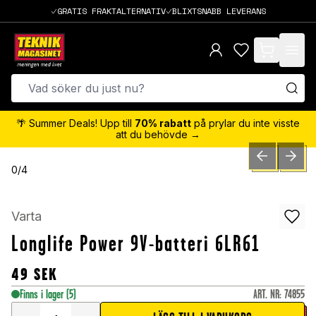
GRATIS FRAKTALTERNATIV
BLIXTSNABB LEVERANS
items in cart,
🌴 Summer Deals! Upp till
70% rabatt
på prylar du inte visste
att du behövde →
PREVIOUS SLID
NEXT S
0
/
4
Varta
Longlife Power 9V-batteri 6LR61
49
SEK
Finns i lager
(5)
ART. NR
:
74855