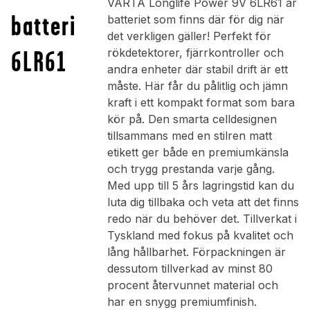
VARTA Longlife Power 9V 6LR61 är
batteri
batteriet som finns där för dig när
det verkligen gäller! Perfekt för
6LR61
rökdetektorer, fjärrkontroller och
andra enheter där stabil drift är ett
måste. Här får du pålitlig och jämn
kraft i ett kompakt format som bara
kör på. Den smarta celldesignen
tillsammans med en stilren matt
etikett ger både en premiumkänsla
och trygg prestanda varje gång.
Med upp till 5 års lagringstid kan du
luta dig tillbaka och veta att det finns
redo när du behöver det. Tillverkat i
Tyskland med fokus på kvalitet och
lång hållbarhet. Förpackningen är
dessutom tillverkad av minst 80
procent återvunnet material och
har en snygg premiumfinish.