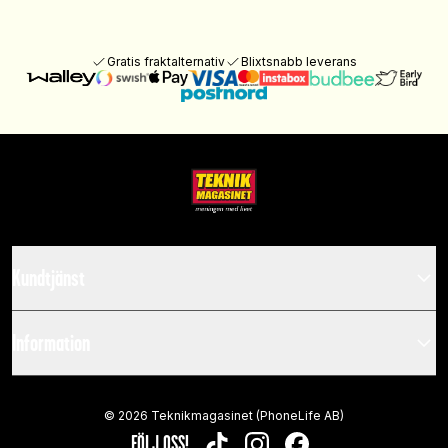
Gratis fraktalternativ
Blixtsnabb leverans
Kundtjänst
Information
©
2026
Teknikmagasinet (PhoneLife AB)
FÖLJ OSS!