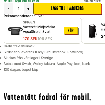
Finns i lager
(Fler än 20 st)
ART. NR
:
45784
LÄGG TILL I VARUKORG
-
+
Rekommenderade tillval:
SPIGEN
Vä
Vattentät Midjeväska
me
KÖP
AquaShield, Svart
2
179
SEK
199
SEK
Gratis fraktalternativ
Blixtsnabb leverans (Early Bird, Instabox, PostNord)
Skickas från vårt lager i Sverige
Betala med Swish, Walley faktura, Apple Pay, kort, bank
100 dagars öppet köp
Vattentätt fodral för mobil,