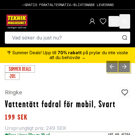
GRATIS FRAKTALTERNATIV
BLIXTSNABB LEVERANS
items in cart,
🌴 Summer Deals! Upp till
70% rabatt
på prylar du inte visste
att du behövde →
SUMMER DEALS
PREVIOUS SLID
NEXT S
0
/
4
-20%
Ringke
Vattentätt fodral för mobil, Svart
199
SEK
Ursprungligt pris:
249
SEK