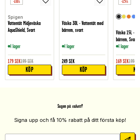
-10%
-15%
Spigen
Vattentät Midjeväska
Väska 30L - Vattentät med
AquaShield, Svart
bärrem, svart
Väska 15L - Va
bärrem, Svart
I lager
I lager
I lager
179
SEK
199
SEK
249
SEK
169
SEK
199
SE
KÖP
KÖP
KÖ
Sugen på
rabatt
?
Signa upp och få 10% rabatt på ditt första köp!