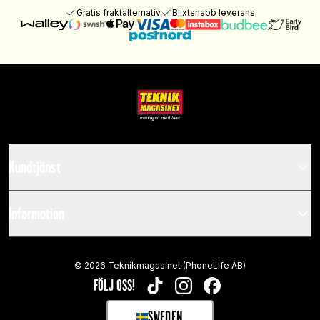
Gratis fraktalternativ
Blixtsnabb leverans
Kundtjänst
Information
©
2026
Teknikmagasinet (PhoneLife AB)
FÖLJ OSS!
TIKTOK
INSTAGRAM
FACEBOOK
SWEDEN