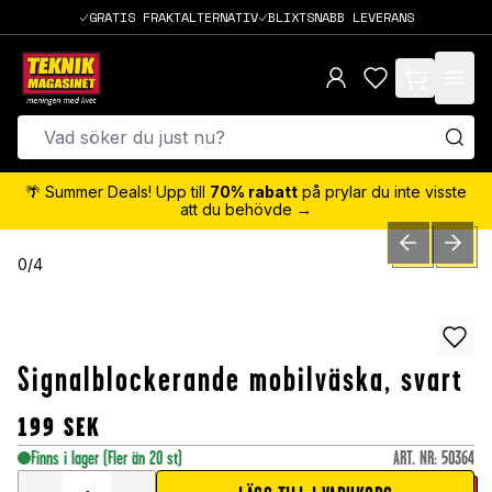
GRATIS FRAKTALTERNATIV
BLIXTSNABB LEVERANS
items in cart,
🌴 Summer Deals! Upp till
70% rabatt
på prylar du inte visste
att du behövde →
PREVIOUS SLID
NEXT S
0
/
4
Signalblockerande mobilväska, svart
199
SEK
Finns i lager
(Fler än 20 st)
ART. NR
:
50364