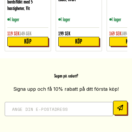
bordsfläkt med 5
hastigheter, Vit
I lager
I lager
I lager
119
SEK
149
SEK
199
SEK
169
SEK
189
SE
KÖP
KÖP
KÖ
Sugen på
rabatt
?
Signa upp och få 10% rabatt på ditt första köp!