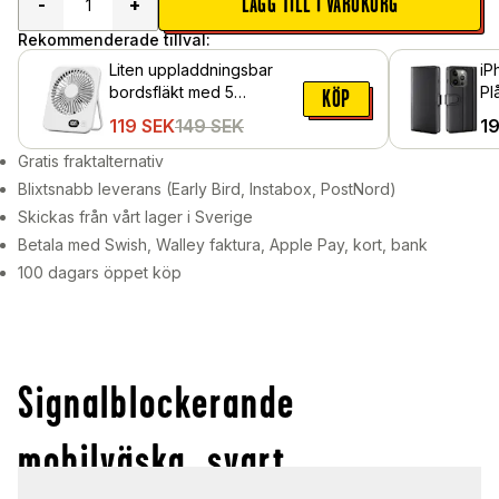
LÄGG TILL I VARUKORG
-
+
Rekommenderade tillval:
Liten uppladdningsbar
iP
bordsfläkt med 5
Pl
KÖP
hastigheter, Vit
Lä
119
SEK
149
SEK
1
Gratis fraktalternativ
Blixtsnabb leverans (Early Bird, Instabox, PostNord)
Skickas från vårt lager i Sverige
Betala med Swish, Walley faktura, Apple Pay, kort, bank
100 dagars öppet köp
Signalblockerande
mobilväska, svart