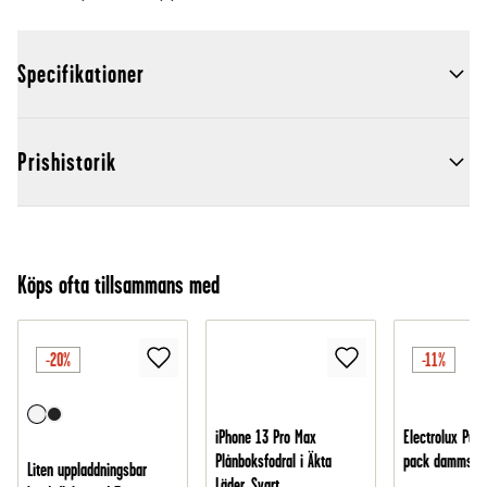
Specifikationer
Prishistorik
Köps ofta tillsammans med
-20%
-11%
iPhone 13 Pro Max
Electrolux Pure
Plånboksfodral i Äkta
pack dammsug
Liten uppladdningsbar
Läder, Svart