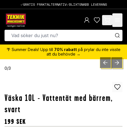
GRATIS FRAKTALTERNATIV
BLIXTSNABB LEVERANS
items in cart,
🌴 Summer Deals! Upp till
70% rabatt
på prylar du inte visste
att du behövde →
PREVIOUS SLID
NEXT S
0
/
3
Väska 10L - Vattentät med bärrem,
svart
199
SEK