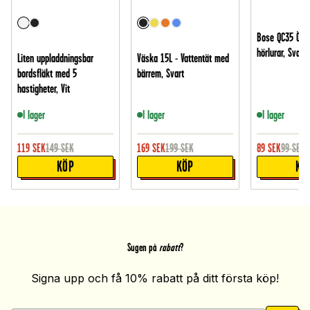
Bose QC35 Öron
hörlurar, Svart
Liten uppladdningsbar
Väska 15L - Vattentät med
bordsfläkt med 5
bärrem, Svart
hastigheter, Vit
I lager
I lager
I lager
119
SEK
149
SEK
169
SEK
199
SEK
89
SEK
99
SEK
KÖP
KÖP
KÖ
Sugen på
rabatt
?
Signa upp och få 10% rabatt på ditt första köp!