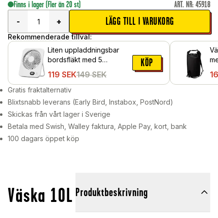
Finns i lager
(Fler än 20 st)
ART. NR
:
45918
LÄGG TILL I VARUKORG
-
+
Rekommenderade tillval:
Liten uppladdningsbar
Vä
bordsfläkt med 5
me
KÖP
hastigheter, Vit
119
SEK
149
SEK
1
Gratis fraktalternativ
Blixtsnabb leverans (Early Bird, Instabox, PostNord)
Skickas från vårt lager i Sverige
Betala med Swish, Walley faktura, Apple Pay, kort, bank
100 dagars öppet köp
Väska 10L
Produktbeskrivning