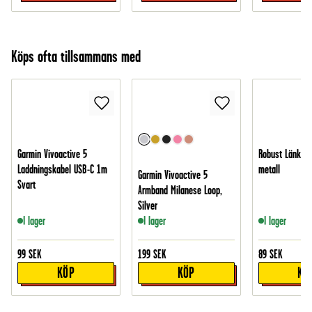
Köps ofta tillsammans med
Garmin Vivoactive 5
Robust Länkbor
Laddningskabel USB-C 1m
metall
Garmin Vivoactive 5
Svart
Armband Milanese Loop,
Silver
I lager
I lager
I lager
99
SEK
199
SEK
89
SEK
KÖP
KÖP
KÖ