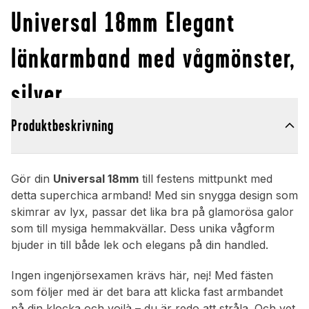
Universal 18mm Elegant
länkarmband med vågmönster,
silver
Produktbeskrivning
Gör din
Universal 18mm
till festens mittpunkt med
detta superchica armband! Med sin snygga design som
skimrar av lyx, passar det lika bra på glamorösa galor
som till mysiga hemmakvällar. Dess unika vågform
bjuder in till både lek och elegans på din handled.
Ingen ingenjörsexamen krävs här, nej! Med fästen
som följer med är det bara att klicka fast armbandet
på din klocka och voilà – du är redo att stråla. Och vet