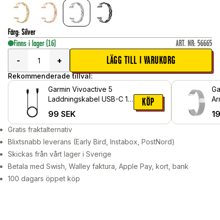
Färg
:
Silver
Finns i lager
(16)
ART. NR
:
56665
LÄGG TILL I VARUKORG
-
+
Rekommenderade tillval:
Garmin Vivoactive 5
Ga
Laddningskabel USB-C 1m
Ar
KÖP
Svart
Lo
99
SEK
1
Gratis fraktalternativ
Blixtsnabb leverans (Early Bird, Instabox, PostNord)
Skickas från vårt lager i Sverige
Betala med Swish, Walley faktura, Apple Pay, kort, bank
100 dagars öppet köp