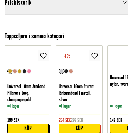
Prishistorik
Toppsäljare i samma kategori
-15%
Universal 18m
nylon, svart
Universal 18mm Armband
Universal 18mm Stilrent
Milanese Loop,
länkarmband i metall,
champagneguld
silver
I lager
I lager
I lager
199
SEK
254
SEK
299
SEK
149
SEK
KÖP
KÖP
KÖ