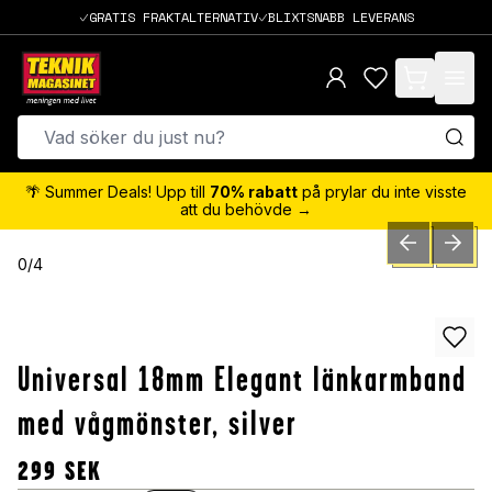
GRATIS FRAKTALTERNATIV
BLIXTSNABB LEVERANS
items in cart,
🌴 Summer Deals! Upp till
70% rabatt
på prylar du inte visste
att du behövde →
PREVIOUS SLID
NEXT S
0
/
4
Universal 18mm Elegant länkarmband
med vågmönster, silver
299
SEK