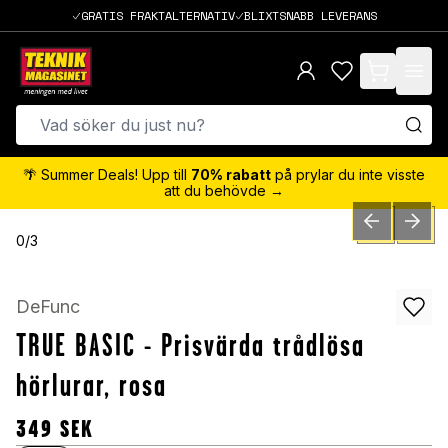
GRATIS FRAKTALTERNATIV
BLIXTSNABB LEVERANS
items in cart,
🌴 Summer Deals! Upp till
70% rabatt
på prylar du inte visste
att du behövde →
PREVIOUS SLID
NEXT S
0
/
3
DeFunc
TRUE BASIC - Prisvärda trådlösa
hörlurar, rosa
349
SEK