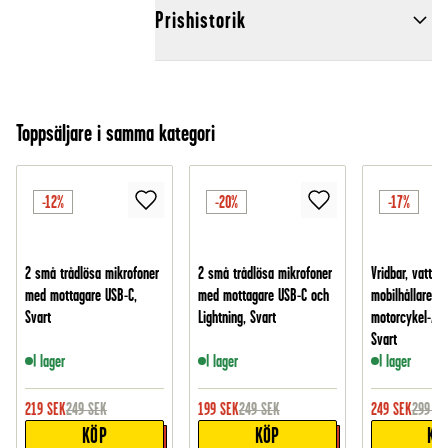
Prishistorik
Toppsäljare i samma kategori
-12%
-20%
-17%
2 små trådlösa mikrofoner
2 små trådlösa mikrofoner
Vridbar, vattent
med mottagare USB-C,
med mottagare USB-C och
mobilhållare fö
Svart
Lightning, Svart
motorcykel-/cy
Svart
I lager
I lager
I lager
219
SEK
249
SEK
199
SEK
249
SEK
249
SEK
299
SE
KÖP
KÖP
KÖ