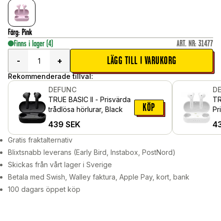
Färg
:
Pink
Finns i lager
(4)
ART. NR
:
31477
LÄGG TILL I VARUKORG
-
+
Rekommenderade tillval:
DEFUNC
D
TRUE BASIC II - Prisvärda
TR
KÖP
trådlösa hörlurar, Black
Pr
hö
439
SEK
4
Gratis fraktalternativ
Blixtsnabb leverans (Early Bird, Instabox, PostNord)
Skickas från vårt lager i Sverige
Betala med Swish, Walley faktura, Apple Pay, kort, bank
100 dagars öppet köp