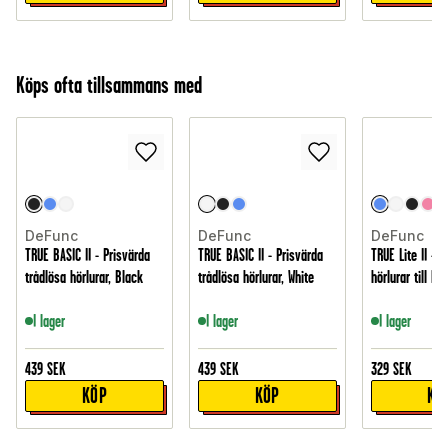
Köps ofta tillsammans med
DeFunc
DeFunc
DeFunc
TRUE BASIC II - Prisvärda
TRUE BASIC II - Prisvärda
TRUE Lite II - T
trådlösa hörlurar, Black
trådlösa hörlurar, White
hörlurar till låg
I lager
I lager
I lager
439
SEK
439
SEK
329
SEK
KÖP
KÖP
KÖ