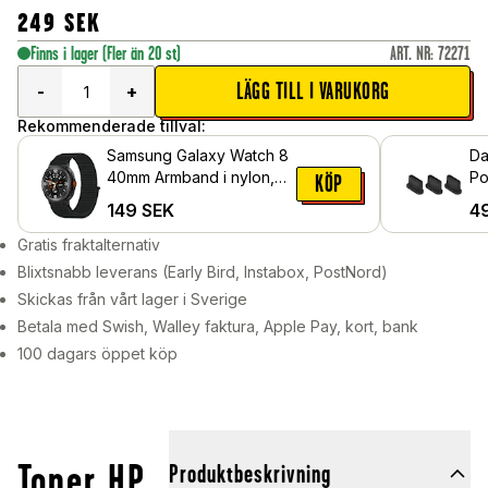
249
SEK
Finns i lager
(Fler än 20 st)
ART. NR
:
72271
LÄGG TILL I VARUKORG
-
+
Rekommenderade tillval:
Samsung Galaxy Watch 8
Da
40mm Armband i nylon,
Po
KÖP
Svart
149
SEK
4
Gratis fraktalternativ
Blixtsnabb leverans (Early Bird, Instabox, PostNord)
Skickas från vårt lager i Sverige
Betala med Swish, Walley faktura, Apple Pay, kort, bank
100 dagars öppet köp
Toner HP
Produktbeskrivning