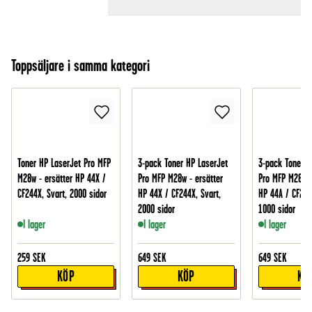
Toppsäljare i samma kategori
Toner HP LaserJet Pro MFP
3-pack Toner HP LaserJet
3-pack Toner H
M28w - ersätter HP 44X /
Pro MFP M28w - ersätter
Pro MFP M28w -
CF244X, Svart, 2000 sidor
HP 44X / CF244X, Svart,
HP 44A / CF244
2000 sidor
1000 sidor
I lager
I lager
I lager
259
SEK
649
SEK
649
SEK
KÖP
KÖP
KÖ