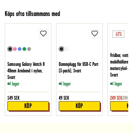
Köps ofta tillsammans med
-17%
Vridbar, vattent
mobilhållare fö
Samsung Galaxy Watch 8
Dammplugg för USB-C Port
motorcykel-/cy
40mm Armband i nylon,
(3-pack), Svart
Svart
Svart
I lager
I lager
I lager
149
SEK
49
SEK
249
SEK
299
SE
KÖP
KÖP
KÖ