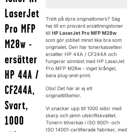
LaserJet
Trött på dyra originaltoners? Säg
Pro MFP
hej till en prisvärd ersättningstoner
till
HP LaserJet Pro MFP M28w
M28w -
som gör jobbet minst lika bra som
originalet. Den här tonerkassetten
ersätter HP 44A / CF244A och
ersätter
fungerar sömlöst med HP LaserJet
Pro MFP M28w - inget krångel,
HP 44A /
bara plug-and-print.
CF244A,
Obs! Det här är ej ett
originaltillbehör.
Svart,
Vi snackar upp till 1000 sidor med
skarp och jämn utskriftskvalitet.
1000
Tonern tillverkas i ISO 9001- och
ISO 14001-certifierade fabriker, med