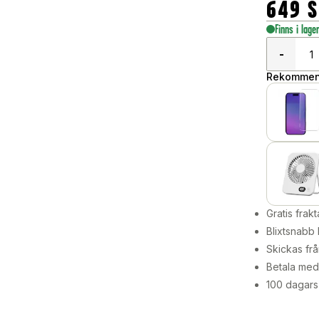
649
S
Finns i lage
-
Rekommend
Gratis frakt
Blixtsnabb 
Skickas frå
Betala med 
100 dagars