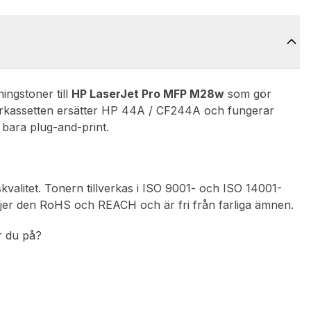
ningstoner till
HP LaserJet Pro MFP M28w
som gör
onerkassetten ersätter HP 44A / CF244A och fungerar
bara plug-and-print.
skvalitet. Tonern tillverkas i ISO 9001- och ISO 14001-
 följer den RoHS och REACH och är fri från farliga ämnen.
ar du på?