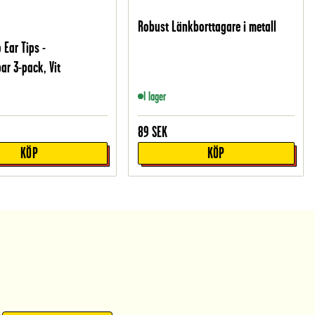
Robust Länkborttagare i metall
 Ear Tips -
ar 3-pack, Vit
I lager
89
SEK
KÖP
KÖP