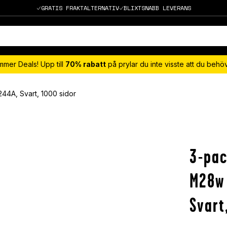
GRATIS FRAKTALTERNATIV
BLIXTSNABB LEVERANS
mmer Deals! Upp till
70% rabatt
på prylar du inte visste att du beh
44A, Svart, 1000 sidor
3-pac
M28w 
Svart