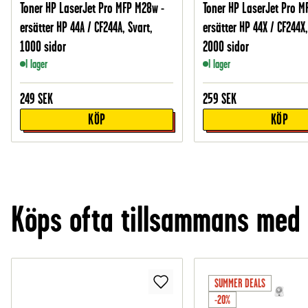
Toner HP LaserJet Pro MFP M28w -
Toner HP LaserJet Pro M
ersätter HP 44A / CF244A, Svart,
ersätter HP 44X / CF244X,
1000 sidor
2000 sidor
I lager
I lager
249
SEK
259
SEK
KÖP
KÖP
Köps ofta tillsammans med
SUMMER DEALS
-20%