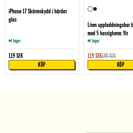
iPhone 17 Skärmskydd i härdat
glas
Liten uppladdningsbar 
med 5 hastigheter, Vit
I lager
I lager
119
SEK
119
SEK
149
SEK
KÖP
KÖP