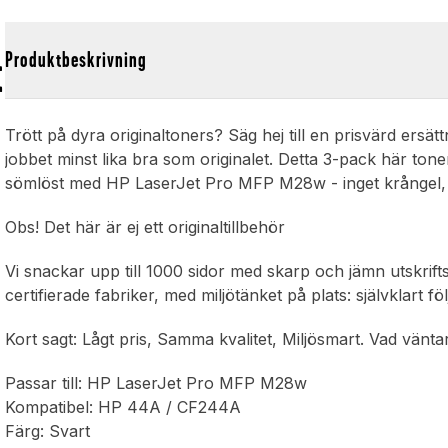
t
Produktbeskrivning
Trött på dyra originaltoners? Säg hej till en prisvärd ersätt
jobbet minst lika bra som originalet. Detta 3-pack här t
sömlöst med HP LaserJet Pro MFP M28w - inget krångel, 
Obs! Det här är ej ett originaltillbehör
Vi snackar upp till 1000 sidor med skarp och jämn utskrift
certifierade fabriker, med miljötänket på plats: självklart
Kort sagt: Lågt pris, Samma kvalitet, Miljösmart. Vad vänt
Passar till: HP LaserJet Pro MFP M28w
Kompatibel: HP 44A / CF244A
Färg: Svart