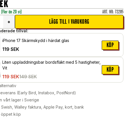
EK
r
(Fler än 20 st)
ART. NR
:
72285
LÄGG TILL I VARUKORG
+
erade tillval:
iPhone 17 Skärmskydd i härdat glas
KÖP
119
SEK
Liten uppladdningsbar bordsfläkt med 5 hastigheter,
Vit
KÖP
119
SEK
149
SEK
alternativ
leverans (Early Bird, Instabox, PostNord)
n vårt lager i Sverige
Swish, Walley faktura, Apple Pay, kort, bank
 öppet köp