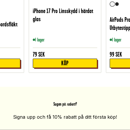
iPhone 17 Pro Linsskydd i härdat
glas
AirPods Pro
bordsfläkt
Utbytestipp
I lager
I lager
79
SEK
99
SEK
KÖP
Sugen på
rabatt
?
Signa upp och få 10% rabatt på ditt första köp!