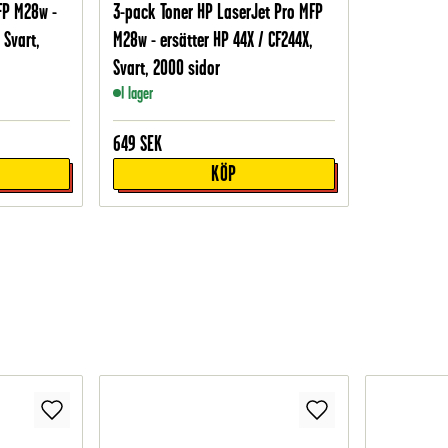
FP M28w -
3-pack Toner HP LaserJet Pro MFP
 Svart,
M28w - ersätter HP 44X / CF244X,
Svart, 2000 sidor
I lager
649
SEK
KÖP