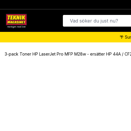
🌴 Su
3-pack Toner HP LaserJet Pro MFP M28w - ersätter HP 44A / CF2