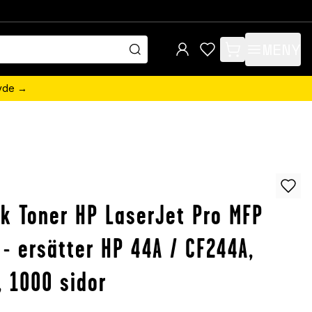
MENY
items in cart, view 
övde →
k Toner HP LaserJet Pro MFP
- ersätter HP 44A / CF244A,
, 1000 sidor