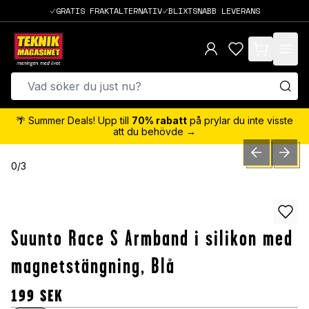
GRATIS FRAKTALTERNATIV
BLIXTSNABB LEVERANS
items in cart,
🌴 Summer Deals! Upp till
70% rabatt
på prylar du inte visste
att du behövde →
PREVIOUS SLID
NEXT S
0
/
3
Suunto Race S Armband i silikon med
magnetstängning, Blå
199
SEK