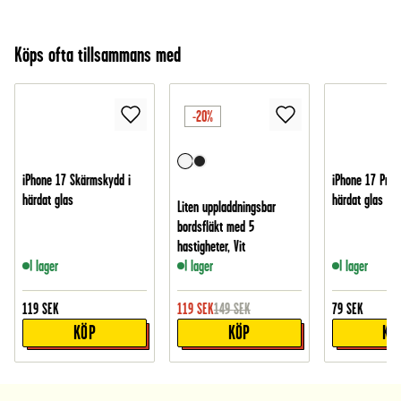
Köps ofta tillsammans med
-20%
iPhone 17 Skärmskydd i
iPhone 17 Pro 
härdat glas
härdat glas
Liten uppladdningsbar
bordsfläkt med 5
hastigheter, Vit
I lager
I lager
I lager
119
SEK
119
SEK
149
SEK
79
SEK
KÖP
KÖP
KÖ