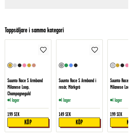
Toppsäljare i samma kategori
Suunto Race S Armband
Suunto Race S Armband i
Suunto Race S
Milanese Loop,
resår, Mörkgrå
Milanese Loop, 
Champagneguld
I lager
I lager
I lager
199
SEK
149
SEK
199
SEK
KÖP
KÖP
KÖ