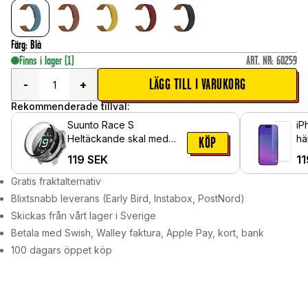
Färg
:
Blå
Finns i lager
(1)
ART. NR
:
60259
LÄGG TILL I VARUKORG
-
+
Rekommenderade tillval:
Suunto Race S
iP
Heltäckande skal med
hä
KÖP
inbyggt skärmskydd,
119
SEK
11
Genomskinlig
Gratis fraktalternativ
Blixtsnabb leverans (Early Bird, Instabox, PostNord)
Skickas från vårt lager i Sverige
Betala med Swish, Walley faktura, Apple Pay, kort, bank
100 dagars öppet köp