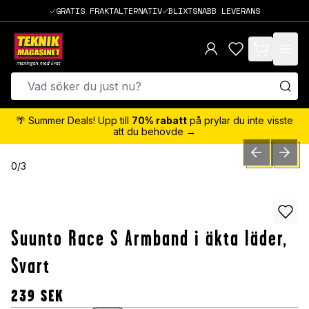
GRATIS FRAKTALTERNATIV
BLIXTSNABB LEVERANS
items in cart,
🌴 Summer Deals! Upp till
70% rabatt
på prylar du inte visste
att du behövde →
PREVIOUS SLID
NEXT S
0
/
3
Suunto Race S Armband i äkta läder,
Svart
239
SEK