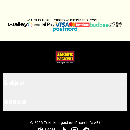
Gratis fraktalternativ
Blixtsnabb leverans
Kundtjänst
Information
©
2026
Teknikmagasinet (PhoneLife AB)