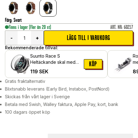
Färg
:
Svart
Finns i lager
(Fler än 20 st)
ART. NR
:
60217
LÄGG TILL I VARUKORG
-
+
Rekommenderade tillval:
Suunto Race S
Ro
Heltäckande skal med
me
KÖP
inbyggt skärmskydd,
119
SEK
8
Genomskinlig
Gratis fraktalternativ
Blixtsnabb leverans (Early Bird, Instabox, PostNord)
Skickas från vårt lager i Sverige
Betala med Swish, Walley faktura, Apple Pay, kort, bank
100 dagars öppet köp