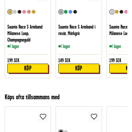
Suunto Race S Armband
Suunto Race S Armband i
Suunto Race S
Milanese Loop,
resår, Mörkgrå
Milanese Loop, 
Champagneguld
I lager
I lager
I lager
199
SEK
149
SEK
199
SEK
KÖP
KÖP
KÖ
Köps ofta tillsammans med