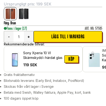
Ursprungligt pris:
199
SEK
Färg
:
Brun
Finns i lager
(17)
ART. NR
:
57505
LÄGG TILL I VARUKORG
-
+
Rekommenderade tillval:
I
Sony Xperia 10 VI
So
Skärmskydd i härdat glas
KÖP
Ka
119
SEK
Sv
9
Gratis fraktalternativ
Blixtsnabb leverans (Early Bird, Instabox, PostNord)
Skickas från vårt lager i Sverige
Betala med Swish, Walley faktura, Apple Pay, kort, bank
100 dagars öppet köp