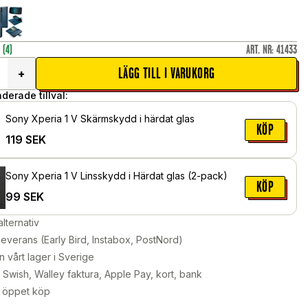
r
(4)
ART. NR
:
41433
LÄGG TILL I VARUKORG
+
erade tillval:
Sony Xperia 1 V Skärmskydd i härdat glas
KÖP
119
SEK
Sony Xperia 1 V Linsskydd i Härdat glas (2-pack)
KÖP
99
SEK
alternativ
leverans (Early Bird, Instabox, PostNord)
n vårt lager i Sverige
Swish, Walley faktura, Apple Pay, kort, bank
 öppet köp