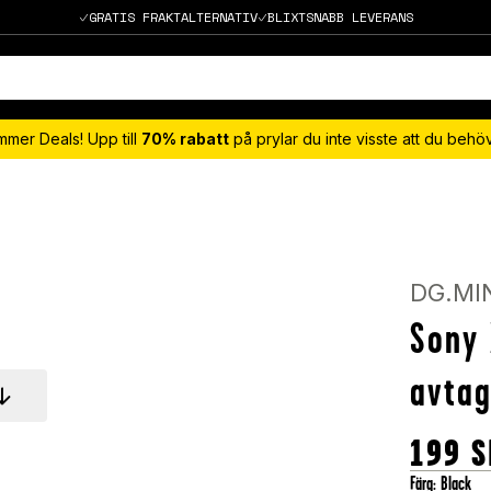
GRATIS FRAKTALTERNATIV
BLIXTSNABB LEVERANS
mmer Deals! Upp till
70% rabatt
på prylar du inte visste att du beh
DG.MI
Sony 
avtag
199
S
Färg
:
Black