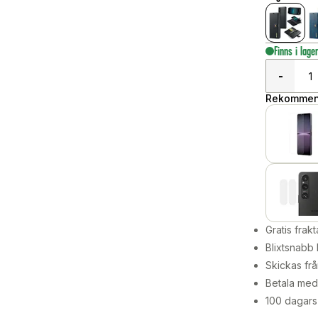
Finns i lage
-
Rekommend
Gratis frakt
Blixtsnabb 
Skickas frå
Betala med 
100 dagars