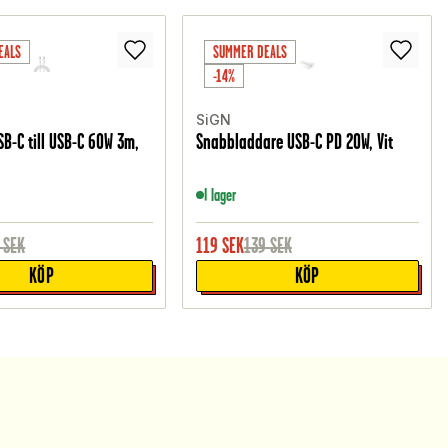
EALS
SUMMER DEALS
-14%
SiGN
B-C till USB-C 60W 3m,
Snabbladdare USB-C PD 20W, Vit
I lager
SEK
119
SEK
139
SEK
KÖP
KÖP