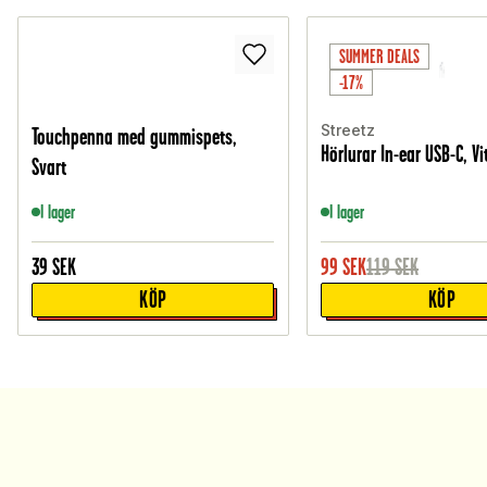
SUMMER DEALS
-17%
Streetz
Touchpenna med gummispets,
Hörlurar In-ear USB-C, Vi
Svart
I lager
I lager
39
SEK
99
SEK
119
SEK
KÖP
KÖP