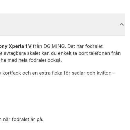
ony Xperia 1 V
från DG.MING. Det här fodralet
et avtagbara skalet kan du enkelt ta bort telefonen från
 ha med hela fodralet också.
 kortfack och en extra ficka för sedlar och kvitton -
n när fodralet är på.