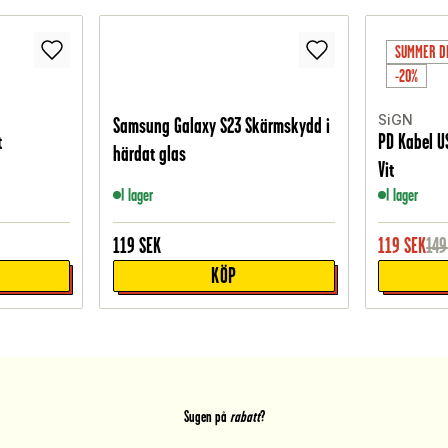
SUMMER D
-20%
SiGN
Samsung Galaxy S23 Skärmskydd i
t
PD Kabel US
härdat glas
Vit
I lager
I lager
119
SEK
119
SEK
149
KÖP
Sugen på
rabatt
?