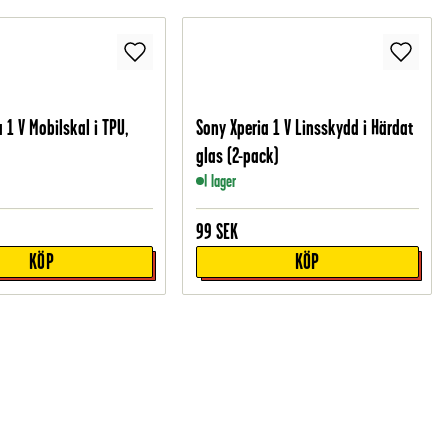
 1 V Mobilskal i TPU,
Sony Xperia 1 V Linsskydd i Härdat
glas (2-pack)
I lager
99
SEK
KÖP
KÖP