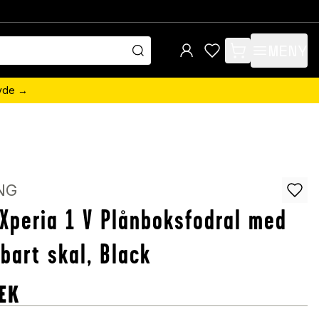
MENY
items in cart, view 
övde →
NG
Xperia 1 V Plånboksfodral med
bart skal, Black
EK