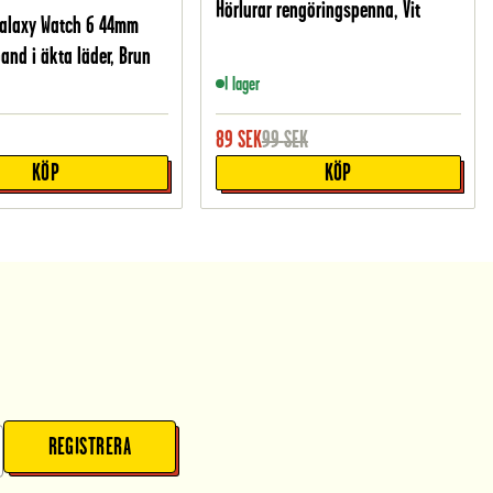
Hörlurar rengöringspenna, Vit
alaxy Watch 6 44mm
and i äkta läder, Brun
I lager
89
SEK
99
SEK
KÖP
KÖP
REGISTRERA