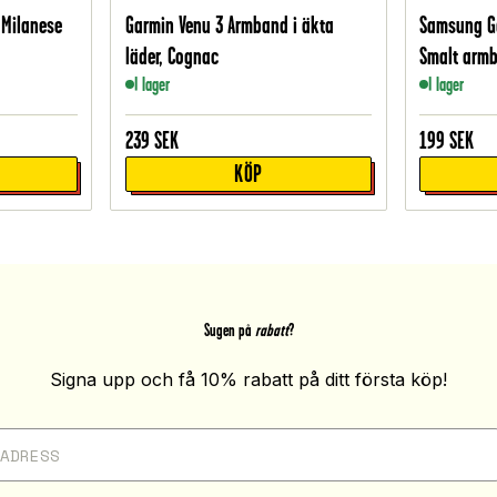
 Milanese
Garmin Venu 3 Armband i äkta
Samsung G
läder, Cognac
Smalt armb
I lager
I lager
239
SEK
199
SEK
KÖP
Sugen på
rabatt
?
Signa upp och få 10% rabatt på ditt första köp!