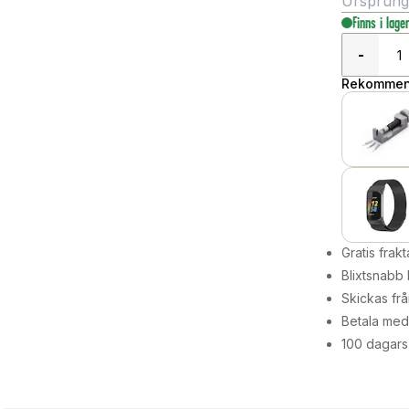
Ursprungli
Finns i lage
-
Rekommend
Gratis frakt
Blixtsnabb 
Skickas frå
Betala med 
100 dagars