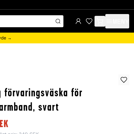
MENY
items in cart, view 
övde →
 förvaringsväska för
armband, svart
EK