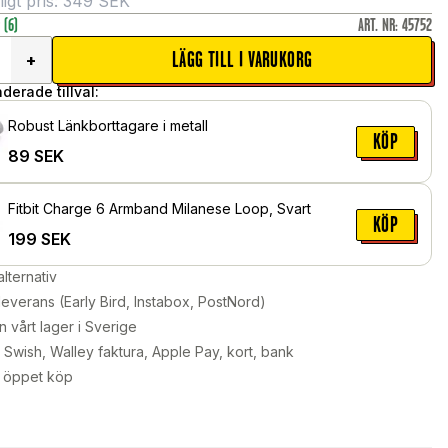
gt pris:
349
SEK
r
(6)
ART. NR
:
45752
LÄGG TILL I VARUKORG
+
erade tillval:
Robust Länkborttagare i metall
KÖP
89
SEK
Fitbit Charge 6 Armband Milanese Loop, Svart
KÖP
199
SEK
alternativ
leverans (Early Bird, Instabox, PostNord)
n vårt lager i Sverige
Swish, Walley faktura, Apple Pay, kort, bank
 öppet köp