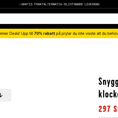
GRATIS FRAKTALTERNATIV
BLIXTSNABB LEVERANS
mmer Deals! Upp till
70% rabatt
på prylar du inte visste att du beh
Snygg
klock
297
S