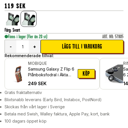
119
SEK
Färg
:
Svart
Finns i lager
(Fler än 20 st)
ART. NR
:
57805
LÄGG TILL I VARUKORG
-
+
Rekommenderade tillval:
MOBIQUE
R
Samsung Galaxy Z Flip 6
Sa
KÖP
Plånboksfodral i Äkta
6 
Läder, Brun
me
249
SEK
1
Sv
Gratis fraktalternativ
Blixtsnabb leverans (Early Bird, Instabox, PostNord)
Skickas från vårt lager i Sverige
Betala med Swish, Walley faktura, Apple Pay, kort, bank
100 dagars öppet köp