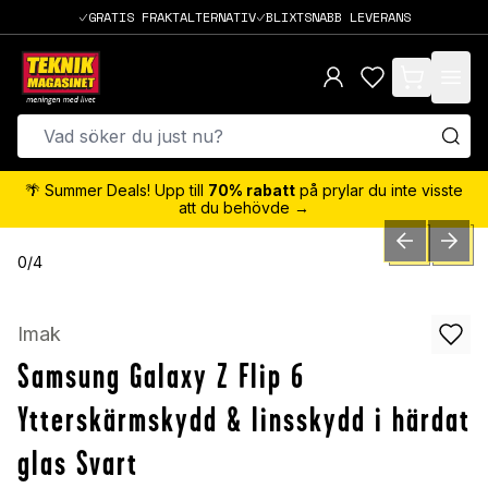
GRATIS FRAKTALTERNATIV
BLIXTSNABB LEVERANS
items in cart,
🌴 Summer Deals! Upp till
70% rabatt
på prylar du inte visste
att du behövde →
PREVIOUS SLID
NEXT S
0
/
4
Imak
Samsung Galaxy Z Flip 6
Ytterskärmskydd & linsskydd i härdat
glas Svart