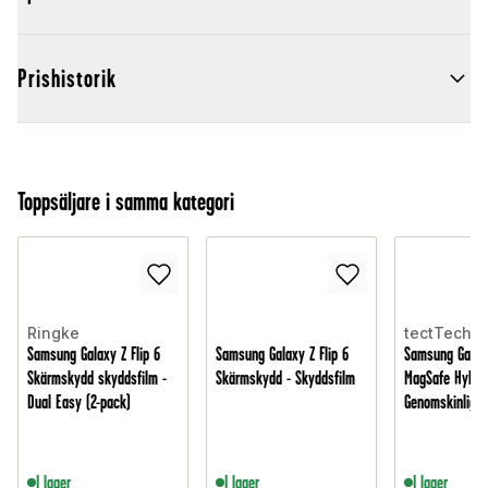
Prishistorik
Toppsäljare i samma kategori
Ringke
tectTech
Samsung Galaxy Z Flip 6
Samsung Galaxy Z Flip 6
Samsung Galaxy
Skärmskydd skyddsfilm -
Skärmskydd - Skyddsfilm
MagSafe Hybrid
Dual Easy (2-pack)
Genomskinlig
I lager
I lager
I lager