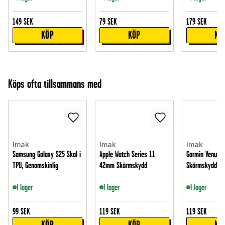
149
SEK
79
SEK
179
SEK
KÖP
KÖP
KÖ
Köps ofta tillsammans med
Imak
Imak
Imak
Samsung Galaxy S25 Skal i
Apple Watch Series 11
Garmin Venu 4
TPU, Genomskinlig
42mm Skärmskydd
Skärmskydd
I lager
I lager
I lager
99
SEK
119
SEK
119
SEK
KÖP
KÖP
KÖ