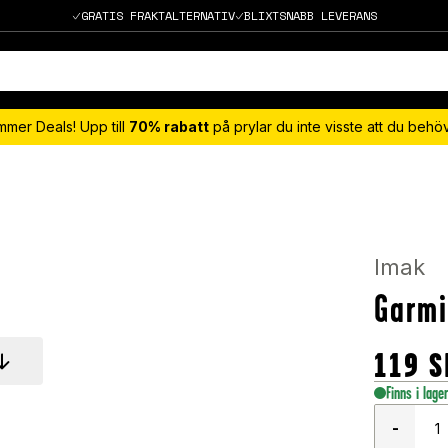
GRATIS FRAKTALTERNATIV
BLIXTSNABB LEVERANS
mmer Deals! Upp till
70% rabatt
på prylar du inte visste att du beh
Imak
Garm
119
S
Finns i lage
-