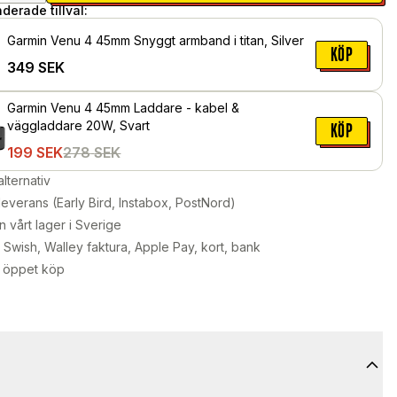
erade tillval:
Garmin Venu 4 45mm Snyggt armband i titan, Silver
KÖP
349
SEK
Garmin Venu 4 45mm Laddare - kabel &
väggladdare 20W, Svart
KÖP
199
SEK
278
SEK
alternativ
leverans (Early Bird, Instabox, PostNord)
n vårt lager i Sverige
Swish, Walley faktura, Apple Pay, kort, bank
 öppet köp