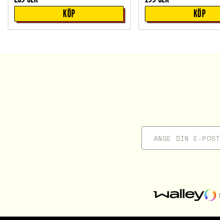
KÖP
KÖP