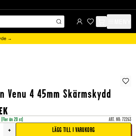
MENY
items in cart, view 
övde →
in Venu 4 45mm Skärmskydd
EK
r
(Fler än 20 st)
ART. NR
:
72263
LÄGG TILL I VARUKORG
+