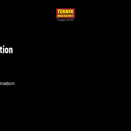
tion
rmation