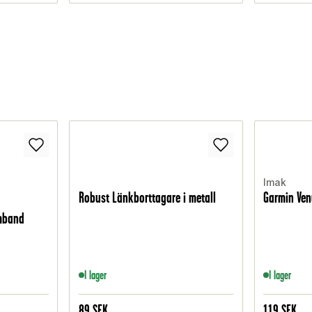
Imak
Robust Länkborttagare i metall
Garmin Ve
mband
I lager
I lager
89
SEK
119
SEK