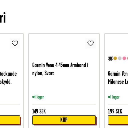
ri
Garmin Venu 4 45mm Armband i
nylon, Svart
ltäckande
Garmin Ve
skydd,
Milanese L
I lager
I lager
149
SEK
199
SEK
KÖP