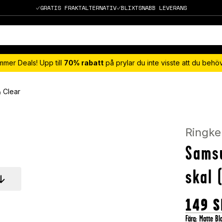
GRATIS FRAKTALTERNATIV
BLIXTSNABB LEVERANS
mmer Deals! Upp till
70% rabatt
på prylar du inte visste att du beh
 Clear
Ringke
Sams
skal 
149
S
Färg
:
Matte Bl