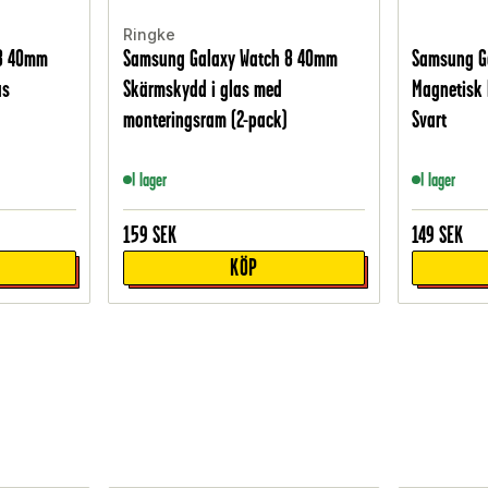
Ringke
 8 40mm
Samsung Galaxy Watch 8 40mm
Samsung G
as
Skärmskydd i glas med
Magnetisk 
monteringsram (2-pack)
Svart
I lager
I lager
159
SEK
149
SEK
KÖP