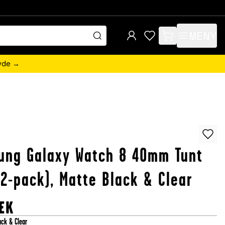
MENY
items in cart, view 
övde →
ung Galaxy Watch 8 40mm Tunt
(2-pack), Matte Black & Clear
EK
ack & Clear