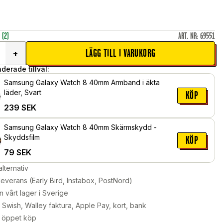
r
(2)
ART. NR
:
69551
LÄGG TILL I VARUKORG
+
erade tillval:
Samsung Galaxy Watch 8 40mm Armband i äkta
läder, Svart
KÖP
239
SEK
Samsung Galaxy Watch 8 40mm Skärmskydd -
Skyddsfilm
KÖP
79
SEK
alternativ
leverans (Early Bird, Instabox, PostNord)
n vårt lager i Sverige
Swish, Walley faktura, Apple Pay, kort, bank
 öppet köp