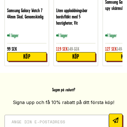
Samsung Galaxy
spy skärmskydd
Samsung Galaxy Watch 7
Liten uppladdningsbar
44mm Skal, Genomskinlig
bordsfläkt med 5
hastigheter, Vit
I lager
I lager
I lager
99
SEK
119
SEK
149
SEK
127
SEK
149
SE
KÖP
KÖP
KÖ
Sugen på
rabatt
?
Signa upp och få 10% rabatt på ditt första köp!