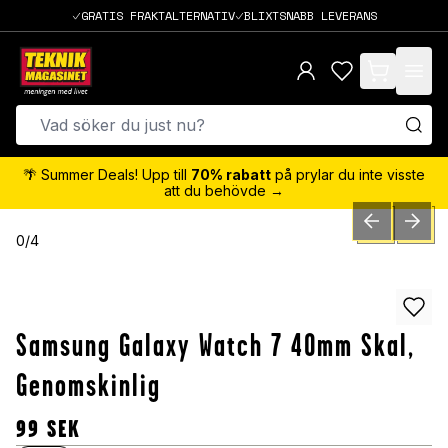
GRATIS FRAKTALTERNATIV
BLIXTSNABB LEVERANS
items in cart,
🌴 Summer Deals! Upp till
70% rabatt
på prylar du inte visste
att du behövde →
PREVIOUS SLID
NEXT S
0
/
4
Samsung Galaxy Watch 7 40mm Skal,
Genomskinlig
99
SEK