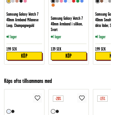
Samsung Galaxy Watch 7
Samsung Galax
Samsung Galaxy Watch 7
40mm Armband Milanese
40mm Smalt ar
40mm Armband i silikon,
Loop, Champagneguld
äkta läder, Sva
Svart
I lager
I lager
I lager
199
SEK
139
SEK
199
SEK
KÖP
KÖP
KÖ
Köps ofta tillsammans med
-20%
-15%