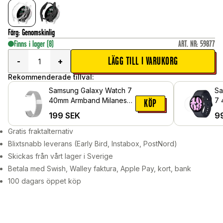
Färg
:
Genomskinlig
Finns i lager
(8)
ART. NR
:
59877
LÄGG TILL I VARUKORG
-
+
Rekommenderade tillval:
Samsung Galaxy Watch 7
Sa
40mm Armband Milanese
7 
KÖP
Loop, Silver
hä
199
SEK
9
Gratis fraktalternativ
Blixtsnabb leverans (Early Bird, Instabox, PostNord)
Skickas från vårt lager i Sverige
Betala med Swish, Walley faktura, Apple Pay, kort, bank
100 dagars öppet köp