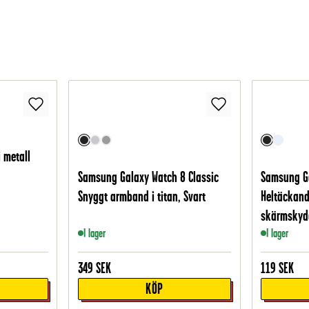
 metall
Samsung Galaxy Watch 8 Classic
Samsung Ga
Snyggt armband i titan, Svart
Heltäckand
skärmskydd
I lager
I lager
349
SEK
119
SEK
KÖP