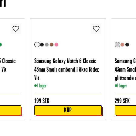
ri
 Classic
Samsung Galaxy Watch 6 Classic
Samsung Ga
 Vit
43mm Smalt armband i äkta läder,
43mm Smal
Vit
glittrande 
I lager
I lager
199
SEK
299
SEK
KÖP