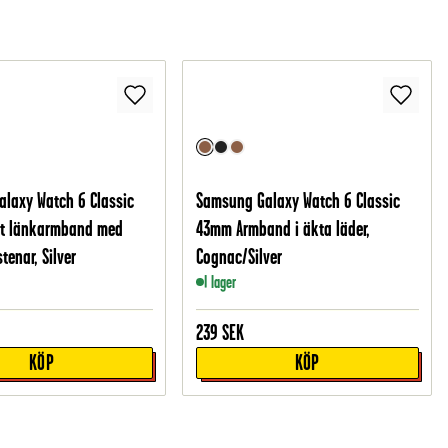
laxy Watch 6 Classic
Samsung Galaxy Watch 6 Classic
t länkarmband med
43mm Armband i äkta läder,
stenar, Silver
Cognac/Silver
I lager
239
SEK
KÖP
KÖP