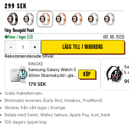
299
SEK
Färg
:
Rosegold Pearl
Finns i lager
(13)
ART. NR
:
35226
LÄGG TILL I VARUKORG
-
+
Rekommenderade tillval:
RINGKE
Sa
Samsung Galaxy Watch 5
5 
KÖP
40mm Skärmskydd i glas
9
(4-pack)
179
SEK
Gratis fraktalternativ
Blixtsnabb leverans (Early Bird, Instabox, PostNord)
Skickas från vårt lager i Sverige
Betala med Swish, Walley faktura, Apple Pay, kort, bank
100 dagars öppet köp