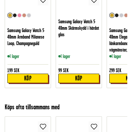
Samsung Galaxy Watch 5
40mm Skärmskydd i härdat
Samsung Galaxy Watch 5
Samsung Galax
glas
40mm Armband Milanese
40mm Elegant
Loop, Champagneguld
länkarmband m
vågmönster, gu
I lager
I lager
I lager
199
SEK
99
SEK
299
SEK
KÖP
KÖP
KÖ
Köps ofta tillsammans med