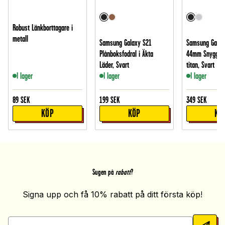
Robust Länkborttagare i
metall
Samsung Galaxy S21
Samsung Galax
Plånboksfodral i Äkta
44mm Snyggt a
Läder, Svart
titan, Svart
I lager
I lager
I lager
89
SEK
199
SEK
349
SEK
KÖP
KÖP
KÖ
Sugen på
rabatt
?
Signa upp och få 10% rabatt på ditt första köp!