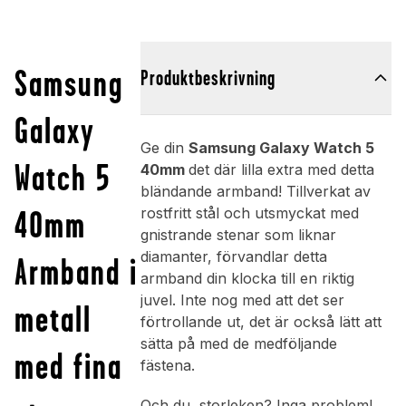
Samsung
Produktbeskrivning
Galaxy
Ge din
Samsung Galaxy Watch 5
Watch 5
40mm
det där lilla extra med detta
bländande armband! Tillverkat av
40mm
rostfritt stål och utsmyckat med
gnistrande stenar som liknar
diamanter, förvandlar detta
Armband i
armband din klocka till en riktig
juvel. Inte nog med att det ser
metall
förtrollande ut, det är också lätt att
sätta på med de medföljande
med fina
fästena.
Och du, storleken? Inga problem!