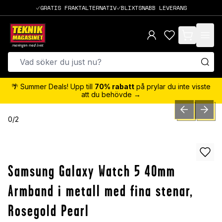
GRATIS FRAKTALTERNATIV
BLIXTSNABB LEVERANS
items in cart,
🌴 Summer Deals! Upp till
70% rabatt
på prylar du inte visste
att du behövde →
PREVIOUS SLID
NEXT S
0
/
2
Samsung Galaxy Watch 5 40mm
Armband i metall med fina stenar,
Rosegold Pearl