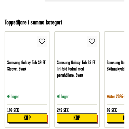
Toppsäljare i samma kategori
Samsung Galaxy Tab S9 FE
Samsung Galaxy Tab S9 FE
Samsung Galax
Sleeve, Svart
Tri-fold Fodral med
Skärmskydd - 
pennhållare, Svart
I lager
I lager
Åter 2026-08-
199
SEK
249
SEK
99
SEK
KÖP
KÖP
KÖ