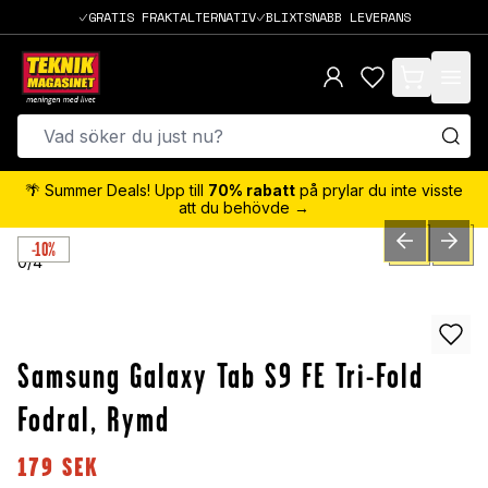
GRATIS FRAKTALTERNATIV
BLIXTSNABB LEVERANS
items in cart,
🌴 Summer Deals! Upp till
70% rabatt
på prylar du inte visste
att du behövde →
-10%
PREVIOUS SLID
NEXT S
0
/
4
Samsung Galaxy Tab S9 FE Tri-Fold
Fodral, Rymd
179
SEK