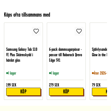
Köps ofta tillsammans med
Samsung Galaxy Tab S10
6-pack dammsugarpåsar -
Självlysande st
FE Plus Skärmskydd i
passar till Roborock Qrevo
Glow in the Dar
härdat glas
Edge 5V1
I lager
I lager
Åter 2026-08-
199
SEK
279
SEK
79
SEK
KÖP
KÖP
KÖ