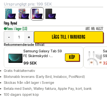
Ursprungligt pris:
199
SEK
Färg
:
Rymd
Finns i lager
(13)
ART. NR
:
46127
LÄGG TILL I VARUKORG
-
+
Rekommenderade tillval:
Samsung Galaxy Tab S9
Sa
FE Skärmskydd -
S9
KÖP
Skyddsfilm
la
99
SEK
3
C-
Gratis fraktalternativ
Blixtsnabb leverans (Early Bird, Instabox, PostNord)
Skickas från vårt lager i Sverige
Betala med Swish, Walley faktura, Apple Pay, kort, bank
100 dagars öppet köp