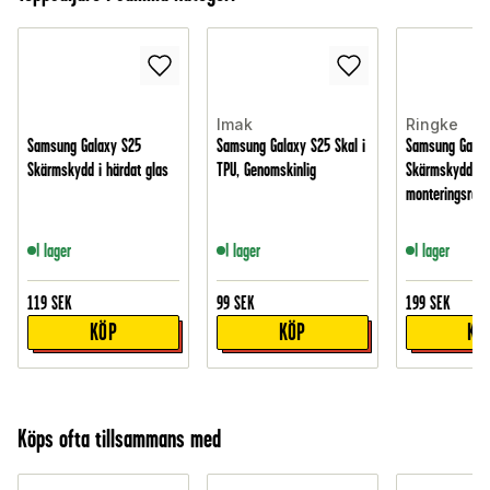
Imak
Ringke
Samsung Galaxy S25
Samsung Galaxy S25 Skal i
Samsung Galax
Skärmskydd i härdat glas
TPU, Genomskinlig
Skärmskydd i 
monteringsram 
I lager
I lager
I lager
119
SEK
99
SEK
199
SEK
KÖP
KÖP
KÖ
Köps ofta tillsammans med