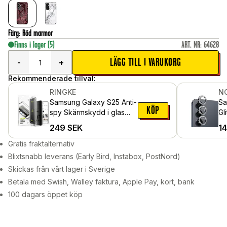
Färg
:
Röd marmor
Finns i lager
(5)
ART. NR
:
64628
LÄGG TILL I VARUKORG
-
+
Rekommenderade tillval:
RINGKE
N
Samsung Galaxy S25 Anti-
Sa
KÖP
spy Skärmskydd i glas
Gli
med monteringsram (2-
hä
249
SEK
1
pack)
Gratis fraktalternativ
Blixtsnabb leverans (Early Bird, Instabox, PostNord)
Skickas från vårt lager i Sverige
Betala med Swish, Walley faktura, Apple Pay, kort, bank
100 dagars öppet köp