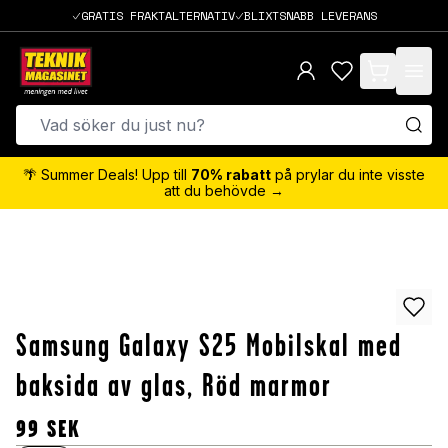
GRATIS FRAKTALTERNATIV
BLIXTSNABB LEVERANS
items in cart,
🌴 Summer Deals! Upp till
70% rabatt
på prylar du inte visste
att du behövde →
Samsung Galaxy S25 Mobilskal med
baksida av glas, Röd marmor
99
SEK