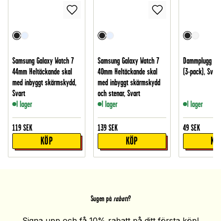
Samsung Galaxy Watch 7
Samsung Galaxy Watch 7
Dammplugg för
44mm Heltäckande skal
40mm Heltäckande skal
(3-pack), Svart
med inbyggt skärmskydd,
med inbyggt skärmskydd
Svart
och stenar, Svart
I lager
I lager
I lager
119
SEK
139
SEK
49
SEK
KÖP
KÖP
KÖ
Sugen på
rabatt
?
Signa upp och få 10% rabatt på ditt första köp!