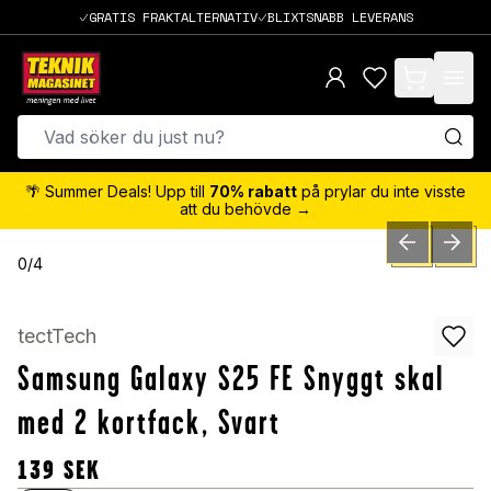
GRATIS FRAKTALTERNATIV
BLIXTSNABB LEVERANS
items in cart,
🌴 Summer Deals! Upp till
70% rabatt
på prylar du inte visste
att du behövde →
PREVIOUS SLID
NEXT S
0
/
4
tectTech
Samsung Galaxy S25 FE Snyggt skal
med 2 kortfack, Svart
139
SEK