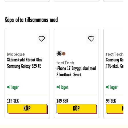
Köps ofta tillsammans med
Mobique
tectTech
Skärmskydd Härdat Glas
Samsung Galax
tectTech
Samsung Galaxy S25 FE
TPU-skal, Geno
iPhone 17 Snyggt skal med
2 kortfack, Svart
I lager
I lager
I lager
119
SEK
139
SEK
99
SEK
KÖP
KÖP
KÖ