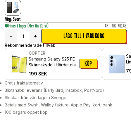
Färg
:
Svart
Finns i lager
(Fler än 20 st)
ART. NR
:
70148
LÄGG TILL I VARUKORG
-
+
Rekommenderade tillval:
COPTER
Sa
Samsung Galaxy S25 FE
Li
KÖP
Skärmskydd i Härdat glas
7
- Exoglass
199
SEK
Gratis fraktalternativ
Blixtsnabb leverans (Early Bird, Instabox, PostNord)
Skickas från vårt lager i Sverige
Betala med Swish, Walley faktura, Apple Pay, kort, bank
100 dagars öppet köp