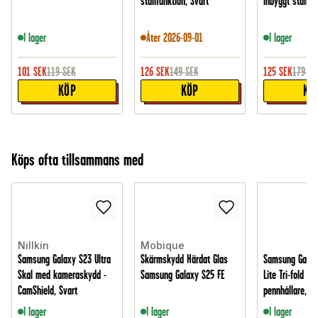
ställfunktion, Svart
inbyggt ställ, S
I lager
Åter 2026-09-01
I lager
101
SEK
119
SEK
126
SEK
149
SEK
125
SEK
179
SE
KÖP
KÖP
KÖ
Köps ofta tillsammans med
Nillkin
Mobique
Samsung Galaxy S23 Ultra
Skärmskydd Härdat Glas
Samsung Galax
Skal med kameraskydd -
Samsung Galaxy S25 FE
Lite Tri-fold Fo
CamShield, Svart
pennhållare, Sv
I lager
I lager
I lager