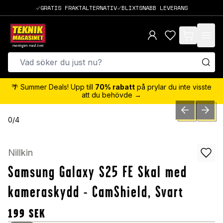
GRATIS FRAKTALTERNATIV
BLIXTSNABB LEVERANS
items in cart,
🌴 Summer Deals! Upp till
70% rabatt
på prylar du inte visste
att du behövde →
PREVIOUS SLID
NEXT S
0
/
4
Nillkin
Samsung Galaxy S25 FE Skal med
kameraskydd - CamShield, Svart
199
SEK