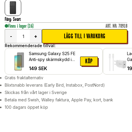
Färg
:
Svart
Finns i lager
(16)
ART. NR
:
70918
LÄGG TILL I VARUKORG
-
+
Rekommenderade tillval:
Samsung Galaxy S25 FE
La
Anti-spy skärmskydd i
Ga
KÖP
glas
2m
149
SEK
1
vä
Gratis fraktalternativ
Blixtsnabb leverans (Early Bird, Instabox, PostNord)
Skickas från vårt lager i Sverige
Betala med Swish, Walley faktura, Apple Pay, kort, bank
100 dagars öppet köp