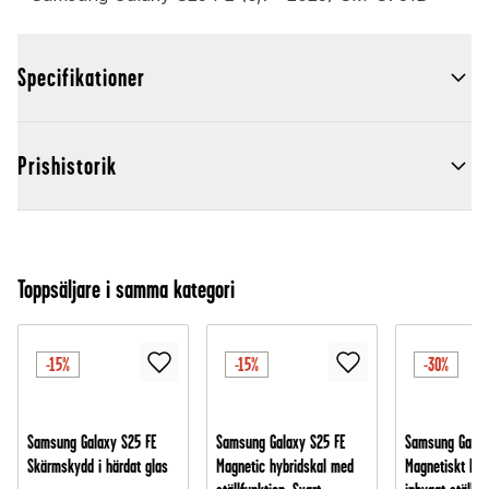
Specifikationer
Prishistorik
Toppsäljare i samma kategori
-15%
-15%
-30%
Samsung Galaxy S25 FE
Samsung Galaxy S25 FE
Samsung Galax
Skärmskydd i härdat glas
Magnetic hybridskal med
Magnetiskt hyb