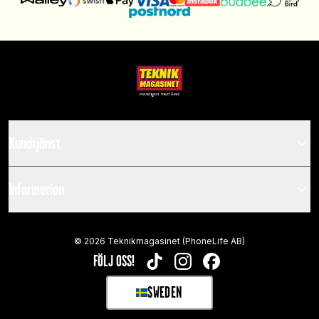
Kundtjänst
Information
©
2026
Teknikmagasinet (PhoneLife AB)
FÖLJ OSS!
TIKTOK
INSTAGRAM
FACEBOOK
SWEDEN
SELECT MARKET