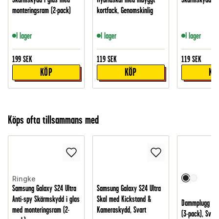
monteringsram (2-pack)
kortfack, Genomskinlig
I lager
I lager
I lager
199
SEK
119
SEK
119
SEK
KÖP
KÖP
KÖ
Köps ofta tillsammans med
Ringke
Samsung Galaxy S24 Ultra
Samsung Galaxy S24 Ultra
Anti-spy Skärmskydd i glas
Skal med Kickstand &
Dammplugg för
med monteringsram (2-
Kameraskydd, Svart
(3-pack), Svart