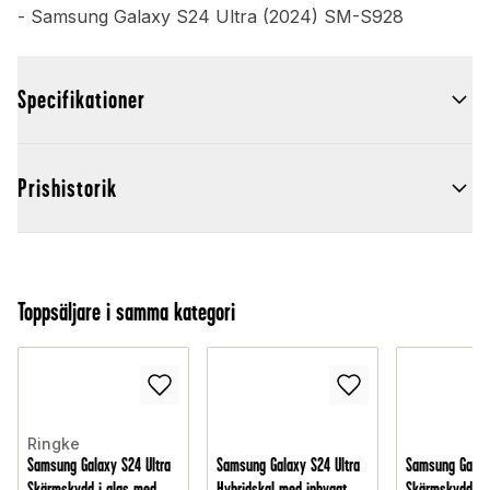
- Samsung Galaxy S24 Ultra (2024) SM-S928
Specifikationer
Prishistorik
Toppsäljare i samma kategori
Ringke
Samsung Galaxy S24 Ultra
Samsung Galaxy S24 Ultra
Samsung Galaxy
Skärmskydd i glas med
Hybridskal med inbyggt
Skärmskydd i h