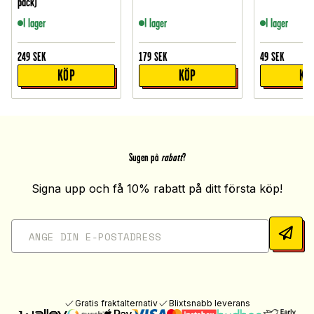
pack)
I lager
I lager
I lager
249
SEK
179
SEK
49
SEK
KÖP
KÖP
KÖ
Sugen på
rabatt
?
Signa upp och få 10% rabatt på ditt första köp!
Gratis fraktalternativ
Blixtsnabb leverans