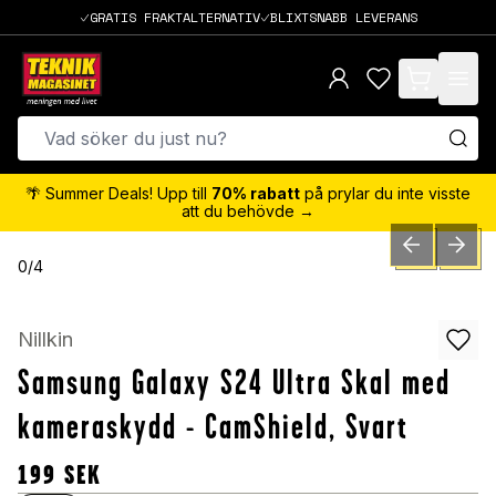
GRATIS FRAKTALTERNATIV
BLIXTSNABB LEVERANS
items in cart,
🌴 Summer Deals! Upp till
70% rabatt
på prylar du inte visste
att du behövde →
PREVIOUS SLID
NEXT S
0
/
4
Nillkin
Samsung Galaxy S24 Ultra Skal med
kameraskydd - CamShield, Svart
199
SEK