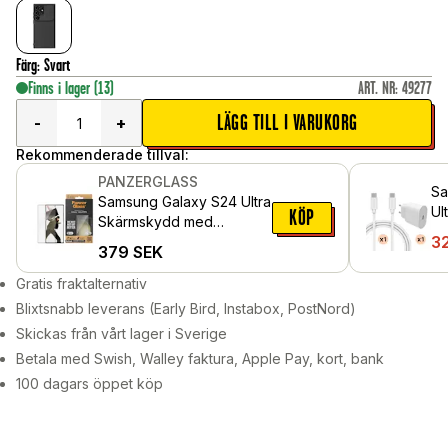
Färg
:
Svart
Finns i lager
(13)
ART. NR
:
49277
LÄGG TILL I VARUKORG
-
+
Rekommenderade tillval:
PANZERGLASS
Sa
Samsung Galaxy S24 Ultra
Ul
KÖP
Skärmskydd med
la
3
installationsram - Ultra
379
SEK
C-
Wide Fit
Gratis fraktalternativ
Blixtsnabb leverans (Early Bird, Instabox, PostNord)
Skickas från vårt lager i Sverige
Betala med Swish, Walley faktura, Apple Pay, kort, bank
100 dagars öppet köp