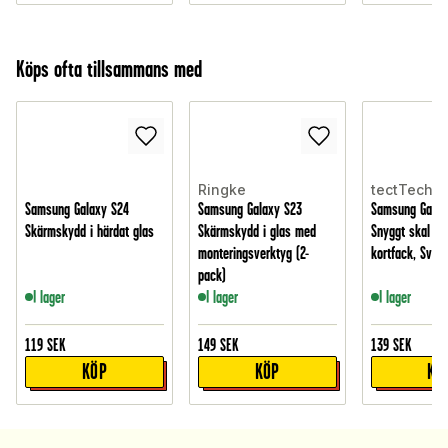
Köps ofta tillsammans med
Ringke
tectTech
Samsung Galaxy S24
Samsung Galaxy S23
Samsung Galax
Skärmskydd i härdat glas
Skärmskydd i glas med
Snyggt skal m
monteringsverktyg (2-
kortfack, Svart
pack)
I lager
I lager
I lager
119
SEK
149
SEK
139
SEK
KÖP
KÖP
KÖ