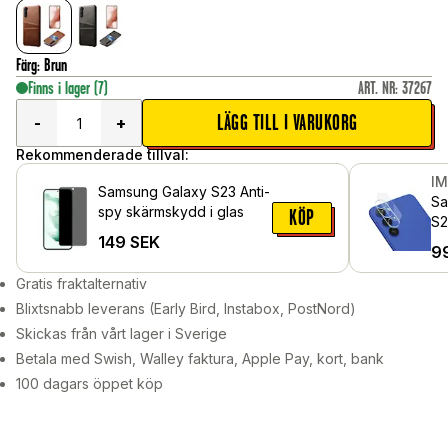
Färg
:
Brun
Finns i lager
(7)
ART. NR
:
37267
LÄGG TILL I VARUKORG
-
+
Rekommenderade tillval:
I
Samsung Galaxy S23 Anti-
Sa
spy skärmskydd i glas
KÖP
S2
149
SEK
Ka
9
Ge
Gratis fraktalternativ
Blixtsnabb leverans (Early Bird, Instabox, PostNord)
Skickas från vårt lager i Sverige
Betala med Swish, Walley faktura, Apple Pay, kort, bank
100 dagars öppet köp