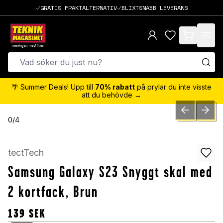
GRATIS FRAKTALTERNATIV
BLIXTSNABB LEVERANS
items in cart,
🌴 Summer Deals! Upp till
70% rabatt
på prylar du inte visste
att du behövde →
PREVIOUS SLID
NEXT S
0
/
4
tectTech
Samsung Galaxy S23 Snyggt skal med
2 kortfack, Brun
139
SEK