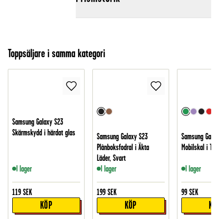
Toppsäljare i samma kategori
Samsung Galaxy S23
Skärmskydd i härdat glas
Samsung Galaxy S23
Samsung Galax
Plånboksfodral i Äkta
Mobilskal i TPU
Läder, Svart
I lager
I lager
I lager
119
SEK
199
SEK
99
SEK
KÖP
KÖP
KÖ