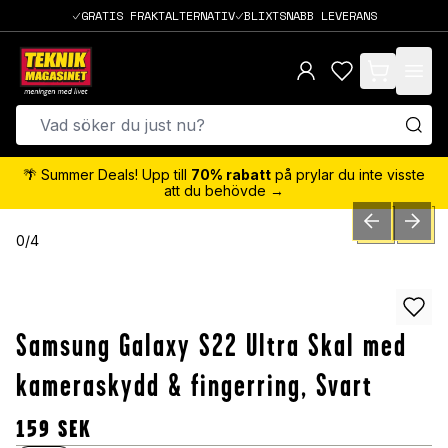
GRATIS FRAKTALTERNATIV
BLIXTSNABB LEVERANS
items in cart,
🌴 Summer Deals! Upp till
70% rabatt
på prylar du inte visste
att du behövde →
PREVIOUS SLID
NEXT S
0
/
4
Samsung Galaxy S22 Ultra Skal med
kameraskydd & fingerring, Svart
159
SEK