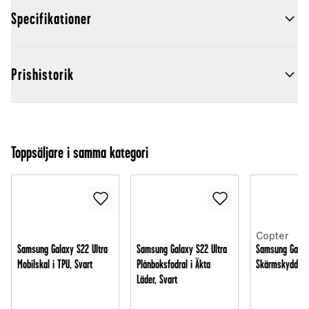
Specifikationer
Prishistorik
Toppsäljare i samma kategori
Copter
Samsung Galaxy S22 Ultra
Samsung Galaxy S22 Ultra
Samsung Galaxy
Mobilskal i TPU, Svart
Plånboksfodral i Äkta
Skärmskydd sk
Läder, Svart