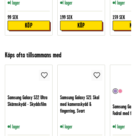
I lager
I lager
I lager
99
SEK
199
SEK
159
SEK
KÖP
KÖP
KÖ
Köps ofta tillsammans med
Samsung Galaxy S22 Ultra
Samsung Galaxy S21 Skal
Skärmskydd - Skyddsfilm
med kameraskydd &
Samsung Galax
fingerring, Svart
Fodral med fjäri
I lager
I lager
I lager