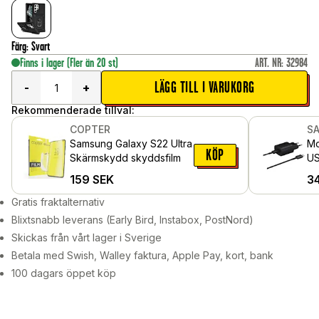
Färg
:
Svart
Finns i lager
(Fler än 20 st)
ART. NR
:
32984
LÄGG TILL I VARUKORG
-
+
Rekommenderade tillval:
COPTER
S
Samsung Galaxy S22 Ultra
Mo
KÖP
Skärmskydd skyddsfilm
US
Ch
159
SEK
3
sv
Gratis fraktalternativ
Blixtsnabb leverans (Early Bird, Instabox, PostNord)
Skickas från vårt lager i Sverige
Betala med Swish, Walley faktura, Apple Pay, kort, bank
100 dagars öppet köp