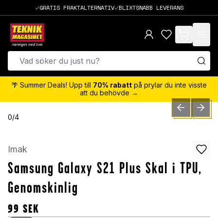
GRATIS FRAKTALTERNATIV
BLIXTSNABB LEVERANS
items in cart,
🌴 Summer Deals! Upp till
70% rabatt
på prylar du inte visste
att du behövde →
PREVIOUS SLID
NEXT S
0
/
4
Imak
Samsung Galaxy S21 Plus Skal i TPU,
Genomskinlig
99
SEK