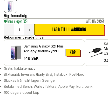
Färg
:
Genomskinlig
Finns i lager
(15)
ART. NR
:
30364
LÄGG TILL I VARUKORG
-
+
Rekommenderade tillval:
S
Samsung Galaxy S21 Plus
Mo
Anti-spy skärmskydd i
KÖP
US
glas
149
SEK
Ch
3
sv
Gratis fraktalternativ
Blixtsnabb leverans (Early Bird, Instabox, PostNord)
Skickas från vårt lager i Sverige
Betala med Swish, Walley faktura, Apple Pay, kort, bank
100 dagars öppet köp