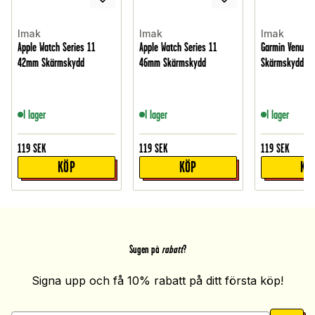
Imak
Imak
Imak
Apple Watch Series 11
Apple Watch Series 11
Garmin Venu 4
42mm Skärmskydd
46mm Skärmskydd
Skärmskydd
I lager
I lager
I lager
119
SEK
119
SEK
119
SEK
KÖP
KÖP
KÖ
Sugen på
rabatt
?
Signa upp och få 10% rabatt på ditt första köp!