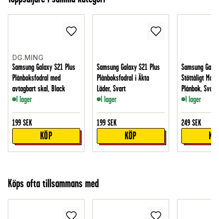
DG.MING
Samsung Galaxy S21 Plus
Samsung Galaxy S21 Plus
Samsung Galax
Plånboksfodral med
Plånboksfodral i Äkta
Stöttåligt Mobi
avtagbart skal, Black
Läder, Svart
Plånbok, Svart
I lager
I lager
I lager
199
SEK
199
SEK
249
SEK
KÖP
KÖP
KÖ
Köps ofta tillsammans med