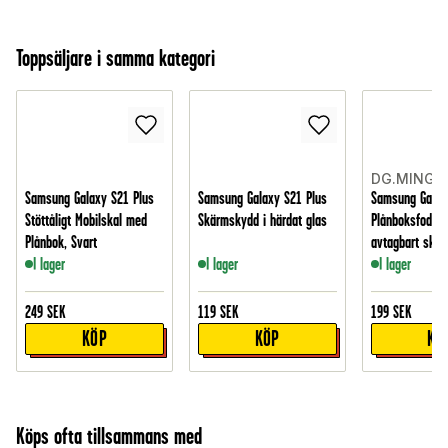
Toppsäljare i samma kategori
DG.MING
Samsung Galaxy S21 Plus
Samsung Galaxy S21 Plus
Samsung Galax
Stöttåligt Mobilskal med
Skärmskydd i härdat glas
Plånboksfodral
Plånbok, Svart
avtagbart skal,
I lager
I lager
I lager
249
SEK
119
SEK
199
SEK
KÖP
KÖP
KÖ
Köps ofta tillsammans med