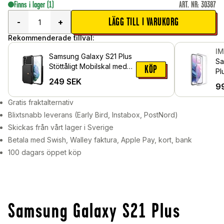
Finns i lager
(1)
ART. NR
:
30387
LÄGG TILL I VARUKORG
-
+
Rekommenderade tillval:
I
Samsung Galaxy S21 Plus
Sa
Stöttåligt Mobilskal med
KÖP
Pl
Plånbok, Svart
249
SEK
Ge
9
Gratis fraktalternativ
Blixtsnabb leverans (Early Bird, Instabox, PostNord)
Skickas från vårt lager i Sverige
Betala med Swish, Walley faktura, Apple Pay, kort, bank
100 dagars öppet köp
Samsung Galaxy S21 Plus