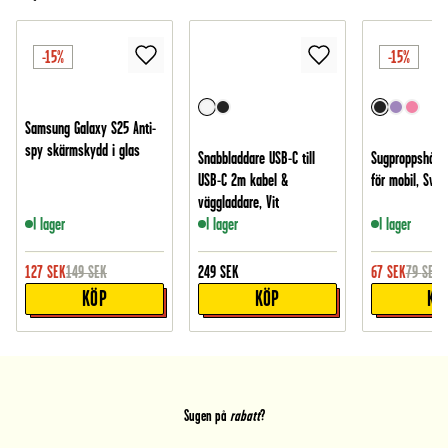
-15%
-15%
Samsung Galaxy S25 Anti-
spy skärmskydd i glas
Snabbladdare USB-C till
Sugproppshålla
USB-C 2m kabel &
för mobil, Svar
väggladdare, Vit
I lager
I lager
I lager
127
SEK
149
SEK
249
SEK
67
SEK
79
SEK
KÖP
KÖP
KÖ
Sugen på
rabatt
?