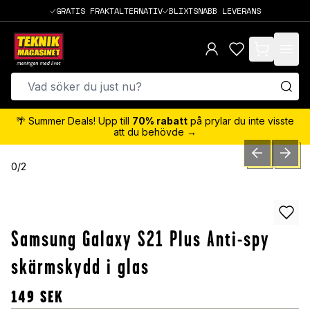
GRATIS FRAKTALTERNATIV
BLIXTSNABB LEVERANS
items in cart,
🌴 Summer Deals! Upp till
70% rabatt
på prylar du inte visste
att du behövde →
PREVIOUS SLID
NEXT S
0
/
2
Samsung Galaxy S21 Plus Anti-spy
skärmskydd i glas
149
SEK