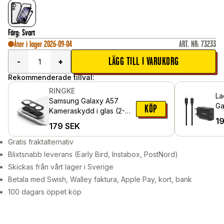
Färg
:
Svart
Åter i lager 2026-09-04
ART. NR
:
73233
LÄGG TILL I VARUKORG
-
+
Rekommenderade tillval:
RINGKE
La
Samsung Galaxy A57
Ga
KÖP
Kameraskydd i glas (2-
ka
1
pack)
179
SEK
Sv
Gratis fraktalternativ
Blixtsnabb leverans (Early Bird, Instabox, PostNord)
Skickas från vårt lager i Sverige
Betala med Swish, Walley faktura, Apple Pay, kort, bank
100 dagars öppet köp