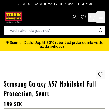
GRATIS FRAKTALTERNATIV
BLIXTSNABB LEVERANS
items in cart,
🌴 Summer Deals! Upp till
70% rabatt
på prylar du inte visste
att du behövde →
Samsung Galaxy A57 Mobilskal Full
Protection, Svart
199
SEK