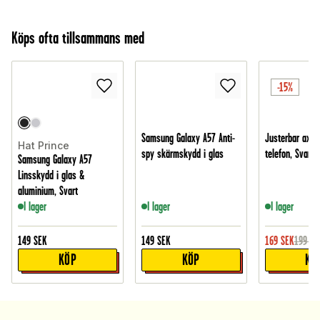
Köps ofta tillsammans med
-15%
Samsung Galaxy A57 Anti-
Justerbar axel
Hat Prince
spy skärmskydd i glas
telefon, Svart
Samsung Galaxy A57
Linsskydd i glas &
aluminium, Svart
I lager
I lager
I lager
149
SEK
149
SEK
169
SEK
199
SE
KÖP
KÖP
KÖ