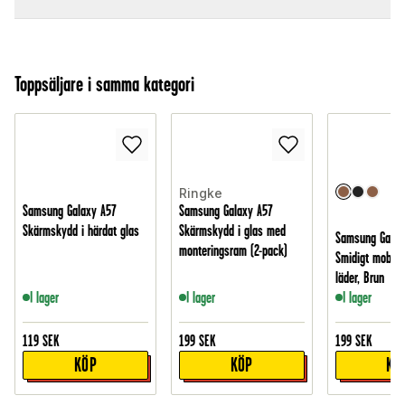
Toppsäljare i samma kategori
Ringke
Samsung Galaxy A57
Samsung Galaxy A57
Skärmskydd i härdat glas
Skärmskydd i glas med
Samsung Galax
monteringsram (2-pack)
Smidigt mobilfo
läder, Brun
I lager
I lager
I lager
119
SEK
199
SEK
199
SEK
KÖP
KÖP
KÖ