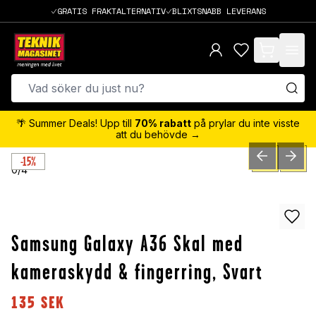
GRATIS FRAKTALTERNATIV
BLIXTSNABB LEVERANS
items in cart,
🌴 Summer Deals! Upp till
70% rabatt
på prylar du inte visste
att du behövde →
-15%
PREVIOUS SLID
NEXT S
0
/
4
Samsung Galaxy A36 Skal med
kameraskydd & fingerring, Svart
135
SEK