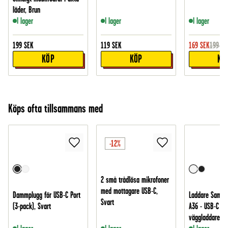
läder, Brun
I lager
I lager
I lager
199
SEK
119
SEK
169
SEK
199
SE
KÖP
KÖP
KÖ
Köps ofta tillsammans med
-12%
2 små trådlösa mikrofoner
med mottagare USB-C,
Dammplugg för USB-C Port
Laddare Samsu
Svart
(3-pack), Svart
A36 - USB-C 2m
väggladdare, Vi