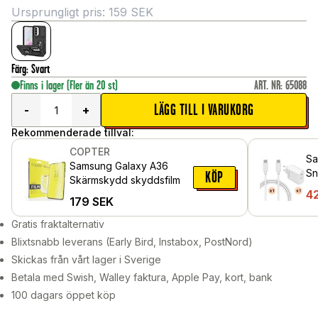
Ursprungligt pris:
159
SEK
Färg
:
Svart
Finns i lager
(Fler än 20 st)
ART. NR
:
65088
LÄGG TILL I VARUKORG
-
+
Rekommenderade tillval:
COPTER
Sa
Samsung Galaxy A36
Sn
KÖP
Skärmskydd skyddsfilm
US
4
179
SEK
35
Gratis fraktalternativ
Blixtsnabb leverans (Early Bird, Instabox, PostNord)
Skickas från vårt lager i Sverige
Betala med Swish, Walley faktura, Apple Pay, kort, bank
100 dagars öppet köp