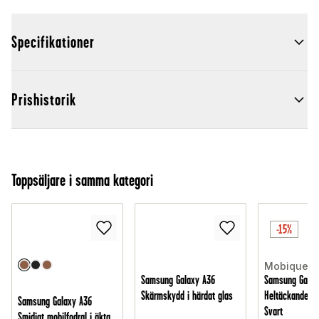
Specifikationer
Prishistorik
Toppsäljare i samma kategori
-15%
Mobique
Samsung Galaxy A36
Samsung Galax
Skärmskydd i härdat glas
Heltäckande Mo
Samsung Galaxy A36
Svart
Smidigt mobilfodral i äkta