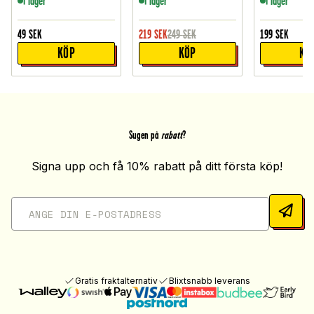
I lager
I lager
I lager
49
SEK
219
SEK
249
SEK
199
SEK
KÖP
KÖP
KÖ
Sugen på
rabatt
?
Signa upp och få 10% rabatt på ditt första köp!
Gratis fraktalternativ
Blixtsnabb leverans