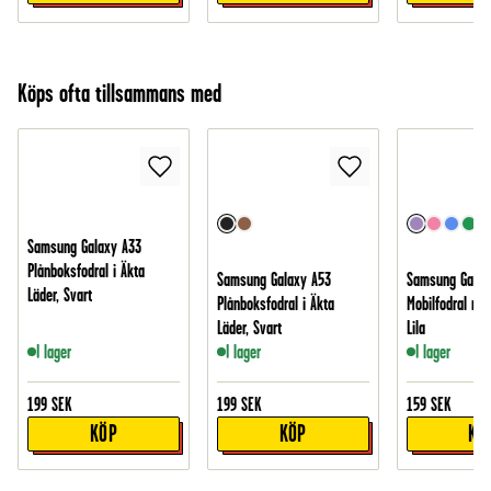
Köps ofta tillsammans med
Samsung Galaxy A33
Plånboksfodral i Äkta
Samsung Galaxy A53
Samsung Galax
Läder, Svart
Plånboksfodral i Äkta
Mobilfodral med 
Läder, Svart
Lila
I lager
I lager
I lager
199
SEK
199
SEK
159
SEK
KÖP
KÖP
KÖ