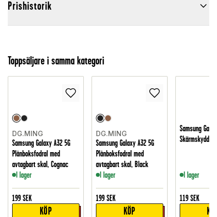
Prishistorik
Toppsäljare i samma kategori
Samsung Galax
DG.MING
DG.MING
Skärmskydd i h
Samsung Galaxy A32 5G
Samsung Galaxy A32 5G
Plånboksfodral med
Plånboksfodral med
avtagbart skal, Cognac
avtagbart skal, Black
I lager
I lager
I lager
199
SEK
199
SEK
119
SEK
KÖP
KÖP
KÖ