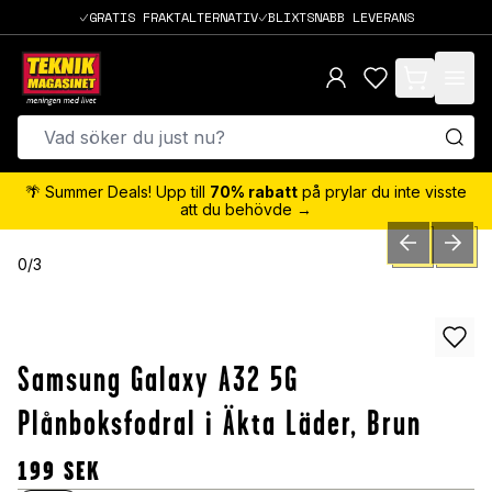
GRATIS FRAKTALTERNATIV
BLIXTSNABB LEVERANS
items in cart,
🌴 Summer Deals! Upp till
70% rabatt
på prylar du inte visste
att du behövde →
PREVIOUS SLID
NEXT S
0
/
3
Samsung Galaxy A32 5G
Plånboksfodral i Äkta Läder, Brun
199
SEK