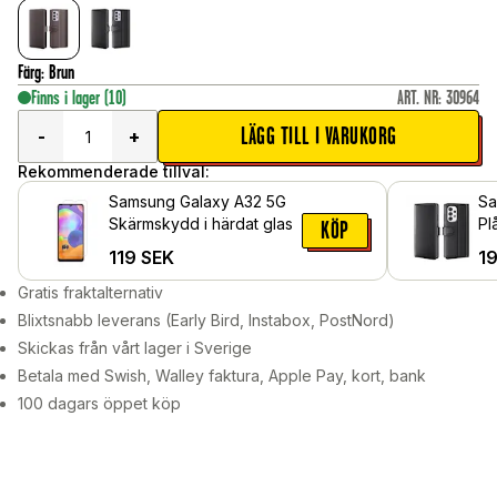
Färg
:
Brun
Finns i lager
(10)
ART. NR
:
30964
LÄGG TILL I VARUKORG
-
+
Rekommenderade tillval:
Samsung Galaxy A32 5G
Sa
Skärmskydd i härdat glas
Pl
KÖP
Lä
119
SEK
1
Gratis fraktalternativ
Blixtsnabb leverans (Early Bird, Instabox, PostNord)
Skickas från vårt lager i Sverige
Betala med Swish, Walley faktura, Apple Pay, kort, bank
100 dagars öppet köp