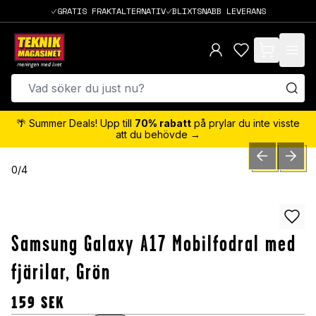
GRATIS FRAKTALTERNATIV
BLIXTSNABB LEVERANS
items in cart,
🌴 Summer Deals! Upp till
70% rabatt
på prylar du inte visste
att du behövde →
PREVIOUS SLID
NEXT S
0
/
4
Samsung Galaxy A17 Mobilfodral med
fjärilar, Grön
159
SEK