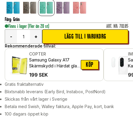
Färg
:
Grön
Finns i lager
(Fler än 20 st)
ART. NR
:
70185
LÄGG TILL I VARUKORG
-
+
Rekommenderade tillval:
COPTER
I
Samsung Galaxy A17
Sa
KÖP
Skärmskydd i Härdat glas
Ka
- Exoglass
Ge
199
SEK
9
Gratis fraktalternativ
Blixtsnabb leverans (Early Bird, Instabox, PostNord)
Skickas från vårt lager i Sverige
Betala med Swish, Walley faktura, Apple Pay, kort, bank
100 dagars öppet köp