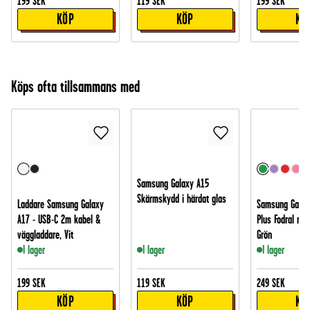
199
SEK
119
SEK
199
SEK
KÖP
KÖP
KÖ
Köps ofta tillsammans med
Samsung Galaxy A15
Skärmskydd i härdat glas
Laddare Samsung Galaxy
Samsung Galax
A17 - USB-C 2m kabel &
Plus Fodral med 
väggladdare, Vit
Grön
I lager
I lager
I lager
199
SEK
119
SEK
249
SEK
KÖP
KÖP
KÖ