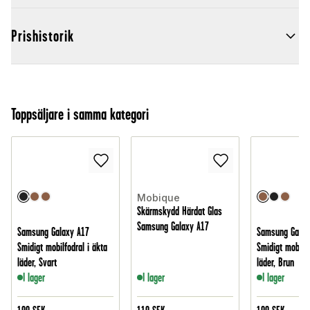
Prishistorik
Toppsäljare i samma kategori
Mobique
Skärmskydd Härdat Glas
Samsung Galaxy A17
Samsung Galaxy A17
Samsung Galax
Smidigt mobilfodral i äkta
Smidigt mobilfo
läder, Svart
läder, Brun
I lager
I lager
I lager