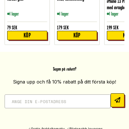
iPhone 13 Plån
med avtagbart 
I lager
I lager
I lager
79
SEK
179
SEK
199
SEK
KÖP
KÖP
KÖ
Sugen på
rabatt
?
Signa upp och få 10% rabatt på ditt första köp!
Gratis fraktalternativ
Blixtsnabb leverans