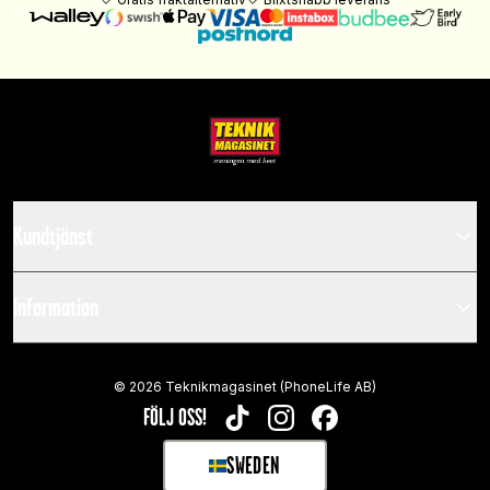
Kundtjänst
Information
©
2026
Teknikmagasinet (PhoneLife AB)
FÖLJ OSS!
TIKTOK
INSTAGRAM
FACEBOOK
SWEDEN
SELECT MARKET