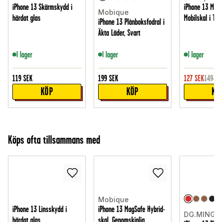
iPhone 13 Skärmskydd i
iPhone 13 Mag
Mobique
härdat glas
Mobilskal i TPU
iPhone 13 Plånboksfodral i
Äkta Läder, Svart
I lager
I lager
I lager
119
SEK
199
SEK
127
SEK
149
SE
KÖP
KÖP
KÖ
Köps ofta tillsammans med
Mobique
iPhone 13 Linsskydd i
iPhone 13 MagSafe Hybrid-
DG.MING
härdat glas
skal, Genomskinlig