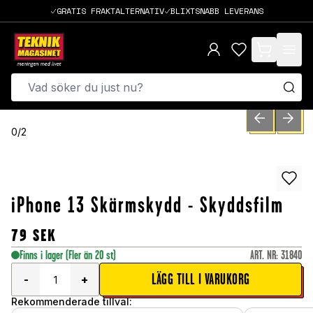
GRATIS FRAKTALTERNATIV
BLIXTSNABB LEVERANS
items in cart,
PREVIOUS SLID
NEXT S
0
/
2
iPhone 13 Skärmskydd - Skyddsfilm
79
SEK
Finns i lager
(Fler än 20 st)
ART. NR
:
31840
LÄGG TILL I VARUKORG
-
+
Rekommenderade tillval: