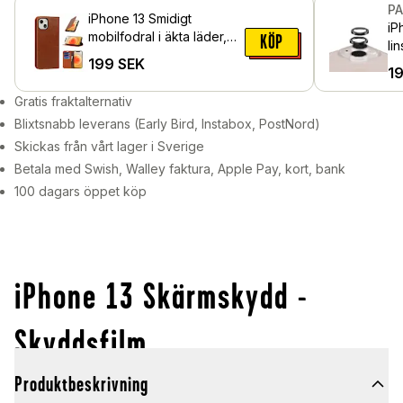
P
iPhone 13 Smidigt
iP
mobilfodral i äkta läder,
KÖP
li
Brun
199
SEK
al
1
Gratis fraktalternativ
Blixtsnabb leverans (Early Bird, Instabox, PostNord)
Skickas från vårt lager i Sverige
Betala med Swish, Walley faktura, Apple Pay, kort, bank
100 dagars öppet köp
iPhone 13 Skärmskydd -
Skyddsfilm
Produktbeskrivning