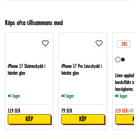
Köps ofta tillsammans med
-20%
iPhone 17 Skärmskydd i
iPhone 17 Pro Linsskydd i
härdat glas
härdat glas
Liten uppladdn
bordsfläkt med
hastigheter, Vit
I lager
I lager
I lager
119
SEK
79
SEK
119
SEK
149
SE
KÖP
KÖP
KÖ