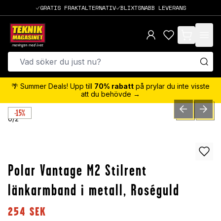
GRATIS FRAKTALTERNATIV
BLIXTSNABB LEVERANS
items in cart,
🌴 Summer Deals! Upp till
70% rabatt
på prylar du inte visste
att du behövde →
-15%
PREVIOUS SLID
NEXT S
0
/
2
Polar Vantage M2 Stilrent
länkarmband i metall, Roséguld
254
SEK