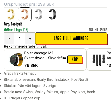
Ursprungligt pris:
299
SEK
Färg
:
Roséguld
Finns i lager
(13)
ART. NR
:
45067
LÄGG TILL I VARUKORG
-
+
Rekommenderade tillval:
Polar Vantage M2
Po
Skärmskydd - Skyddsfilm
Ar
KÖP
79
SEK
1
Gratis fraktalternativ
Blixtsnabb leverans (Early Bird, Instabox, PostNord)
Skickas från vårt lager i Sverige
Betala med Swish, Walley faktura, Apple Pay, kort, bank
100 dagars öppet köp