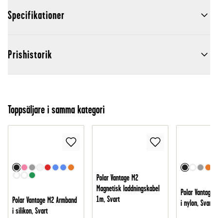
Specifikationer
Prishistorik
Toppsäljare i samma kategori
Polar Vantage M2
Magnetisk laddningskabel
Polar Vantage
1m, Svart
Polar Vantage M2 Armband
i nylon, Svart
i silikon, Svart