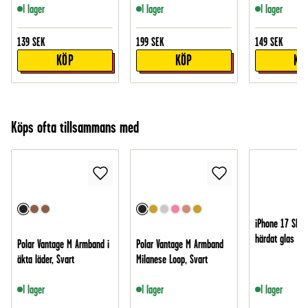
I lager
I lager
I lager
139
SEK
199
SEK
149
SEK
KÖP
KÖP
KÖ
Köps ofta tillsammans med
iPhone 17 Skär
härdat glas
Polar Vantage M Armband i
Polar Vantage M Armband
äkta läder, Svart
Milanese Loop, Svart
I lager
I lager
I lager