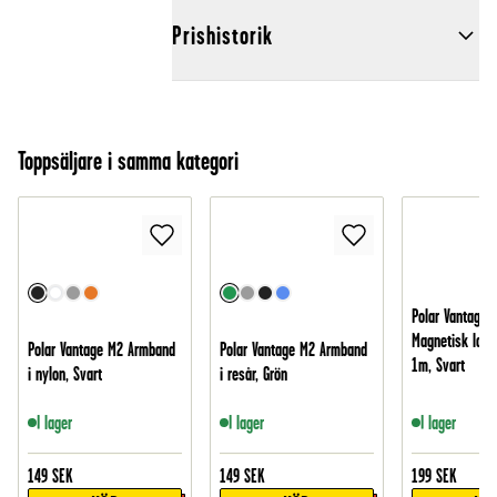
Prishistorik
Toppsäljare i samma kategori
Polar Vantage 
Magnetisk ladd
Polar Vantage M2 Armband
Polar Vantage M2 Armband
1m, Svart
i nylon, Svart
i resår, Grön
I lager
I lager
I lager
149
SEK
149
SEK
199
SEK