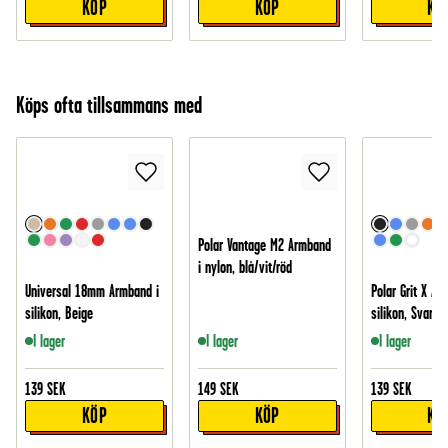
KÖP
KÖP
KÖ
Köps ofta tillsammans med
Polar Vantage M2 Armband
i nylon, blå/vit/röd
Universal 18mm Armband i
Polar Grit X Ar
silikon, Beige
silikon, Svart
I lager
I lager
I lager
139
SEK
149
SEK
139
SEK
KÖP
KÖP
KÖ