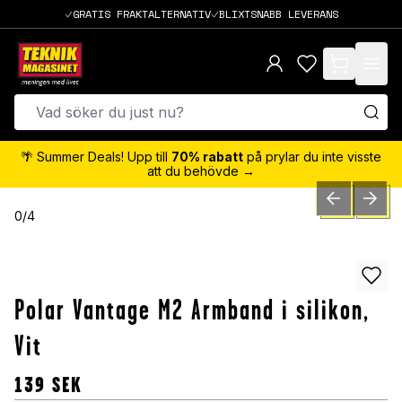
GRATIS FRAKTALTERNATIV
BLIXTSNABB LEVERANS
items in cart,
🌴 Summer Deals! Upp till
70% rabatt
på prylar du inte visste
att du behövde →
PREVIOUS SLID
NEXT S
0
/
4
Polar Vantage M2 Armband i silikon,
Vit
139
SEK