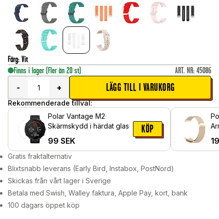
Färg
:
Vit
Finns i lager
(Fler än 20 st)
ART. NR
:
45086
LÄGG TILL I VARUKORG
-
+
Rekommenderade tillval:
Polar Vantage M2
Po
Skärmskydd i härdat glas
Ar
KÖP
Lo
99
SEK
1
Gratis fraktalternativ
Blixtsnabb leverans (Early Bird, Instabox, PostNord)
Skickas från vårt lager i Sverige
Betala med Swish, Walley faktura, Apple Pay, kort, bank
100 dagars öppet köp