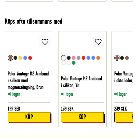
Köps ofta tillsammans med
Polar Vantage M2 Armband
Polar Vantage
Polar Vantage M2 Armband
i silikon med
i äkta läder, Br
i silikon, Vit
magnetstängning, Brun
I lager
I lager
I lager
199
SEK
139
SEK
239
SEK
KÖP
KÖP
KÖ