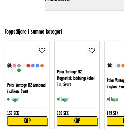
Toppsäljare i samma kategori
Polar Vantage M2
Magnetisk laddningskabel
Polar Vantage
1m, Svart
Polar Vantage M2 Armband
i nylon, Svart
i silikon, Svart
I lager
I lager
I lager
139
SEK
199
SEK
149
SEK
KÖP
KÖP
KÖ