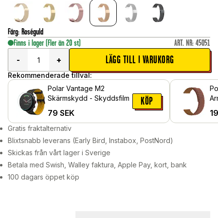
Färg
:
Roséguld
Finns i lager
(Fler än 20 st)
ART. NR
:
45051
LÄGG TILL I VARUKORG
-
+
Rekommenderade tillval:
Polar Vantage M2
Po
Skärmskydd - Skyddsfilm
Ar
KÖP
ma
79
SEK
1
Gratis fraktalternativ
Blixtsnabb leverans (Early Bird, Instabox, PostNord)
Skickas från vårt lager i Sverige
Betala med Swish, Walley faktura, Apple Pay, kort, bank
100 dagars öppet köp