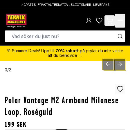
GRATIS FRAKTALTERNATIV
BLIXTSNABB LEVERANS
items in cart,
🌴 Summer Deals! Upp till
70% rabatt
på prylar du inte visste
att du behövde →
PREVIOUS SLID
NEXT S
0
/
2
Polar Vantage M2 Armband Milanese
Loop, Roséguld
199
SEK