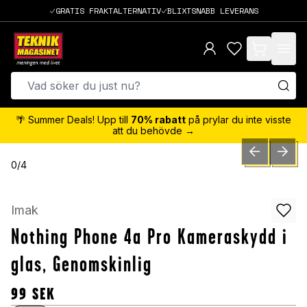
GRATIS FRAKTALTERNATIV
BLIXTSNABB LEVERANS
items in cart,
🌴 Summer Deals! Upp till
70% rabatt
på prylar du inte visste
att du behövde →
PREVIOUS SLID
NEXT S
0
/
4
Imak
Nothing Phone 4a Pro Kameraskydd i
glas, Genomskinlig
99
SEK