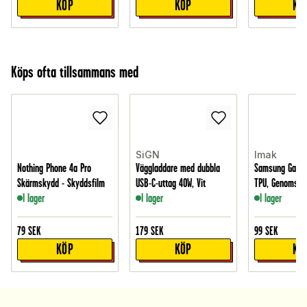
KÖP
KÖP
KÖ
Köps ofta tillsammans med
SiGN
Imak
Nothing Phone 4a Pro
Väggladdare med dubbla
Samsung Galaxy
Skärmskydd - Skyddsfilm
USB-C-uttag 40W, Vit
TPU, Genomskin
I lager
I lager
I lager
79
SEK
179
SEK
99
SEK
KÖP
KÖP
KÖ