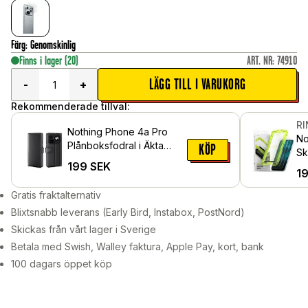
Färg
:
Genomskinlig
Finns i lager
(20)
ART. NR
:
74910
LÄGG TILL I VARUKORG
-
+
Rekommenderade tillval:
R
Nothing Phone 4a Pro
No
Plånboksfodral i Äkta
KÖP
Sk
Läder, Svart
199
SEK
mo
1
pa
Gratis fraktalternativ
Blixtsnabb leverans (Early Bird, Instabox, PostNord)
Skickas från vårt lager i Sverige
Betala med Swish, Walley faktura, Apple Pay, kort, bank
100 dagars öppet köp