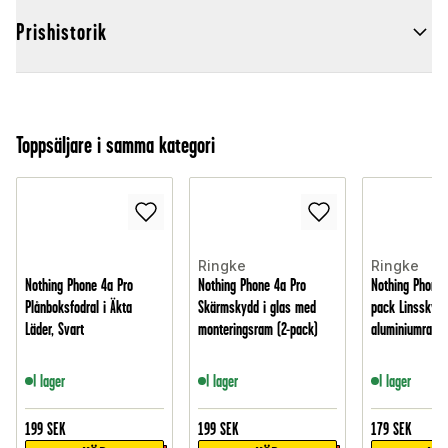
Prishistorik
Toppsäljare i samma kategori
Ringke
Ringke
Nothing Phone 4a Pro
Nothing Phone 4a Pro
Nothing Phone 
Plånboksfodral i Äkta
Skärmskydd i glas med
pack Linsskyd
Läder, Svart
monteringsram (2-pack)
aluminiumram, 
I lager
I lager
I lager
199
SEK
199
SEK
179
SEK