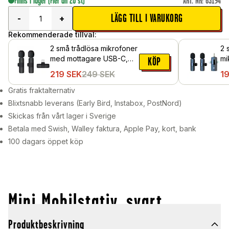
Finns i lager
(Fler än 20 st)
ART. NR
:
63194
LÄGG TILL I VARUKORG
-
+
Rekommenderade tillval:
2 små trådlösa mikrofoner
2 
med mottagare USB-C,
mi
KÖP
Svart
mo
219
SEK
249
SEK
1
Li
Gratis fraktalternativ
Blixtsnabb leverans (Early Bird, Instabox, PostNord)
Skickas från vårt lager i Sverige
Betala med Swish, Walley faktura, Apple Pay, kort, bank
100 dagars öppet köp
Mini Mobilstativ, svart
Produktbeskrivning