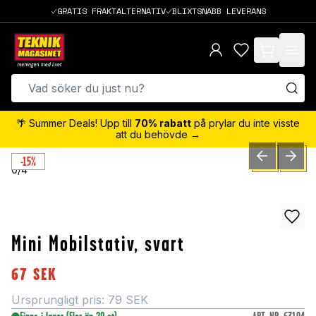
GRATIS FRAKTALTERNATIV
BLIXTSNABB LEVERANS
items in cart,
🌴 Summer Deals! Upp till
70% rabatt
på prylar du inte visste
att du behövde →
-15%
PREVIOUS SLID
NEXT S
0
/
4
Mini Mobilstativ, svart
67
SEK
Ursprungligt pris:
79
SEK