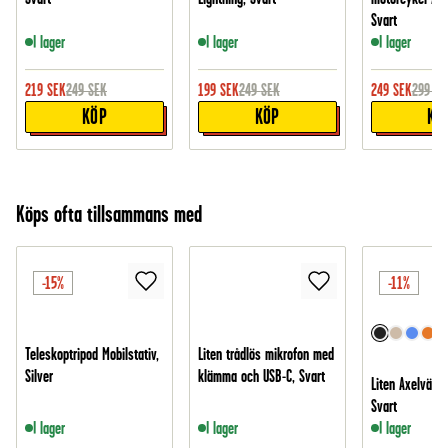
Svart
I lager
I lager
I lager
219
SEK
249
SEK
199
SEK
249
SEK
249
SEK
299
SE
KÖP
KÖP
KÖ
Köps ofta tillsammans med
-15%
-11%
Teleskoptripod Mobilstativ,
Liten trådlös mikrofon med
Silver
klämma och USB-C, Svart
Liten Axelväska
Svart
I lager
I lager
I lager