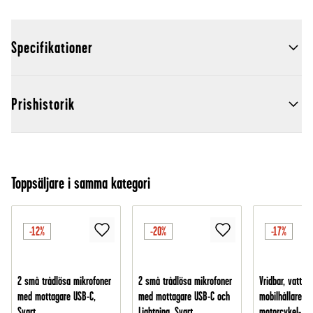
Specifikationer
Prishistorik
Toppsäljare i samma kategori
-12%
-20%
-17%
2 små trådlösa mikrofoner
2 små trådlösa mikrofoner
Vridbar, vattent
med mottagare USB-C,
med mottagare USB-C och
mobilhållare fö
Svart
Lightning, Svart
motorcykel-/cy