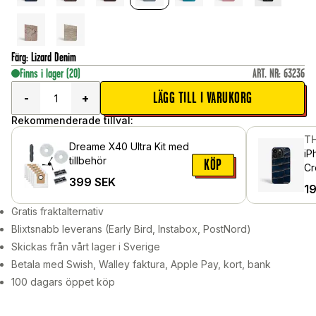
Färg
:
Lizard Denim
Finns i lager
(20)
ART. NR
:
63236
LÄGG TILL I VARUKORG
-
+
Rekommenderade tillval:
TH
Dreame X40 Ultra Kit med
iP
tillbehör
KÖP
Cr
399
SEK
1
Gratis fraktalternativ
Blixtsnabb leverans (Early Bird, Instabox, PostNord)
Skickas från vårt lager i Sverige
Betala med Swish, Walley faktura, Apple Pay, kort, bank
100 dagars öppet köp