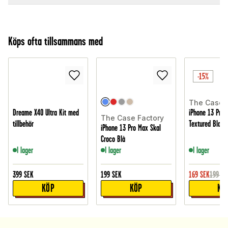
Köps ofta tillsammans med
-15%
The Case 
Dreame X40 Ultra Kit med
iPhone 13 Pro 
The Case Factory
tillbehör
Textured Black
iPhone 13 Pro Max Skal
Croco Blå
I lager
I lager
I lager
399
SEK
199
SEK
169
SEK
199
SE
KÖP
KÖP
KÖ