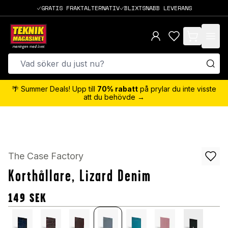
GRATIS FRAKTALTERNATIV
BLIXTSNABB LEVERANS
items in cart,
🌴 Summer Deals! Upp till
70% rabatt
på prylar du inte visste
att du behövde →
The Case Factory
Korthållare, Lizard Denim
149
SEK