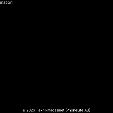
rmation
©
2026
Teknikmagasinet (PhoneLife AB)