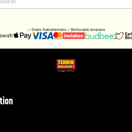
Gratis fraktalternativ
Blixtsnabb leverans
tion