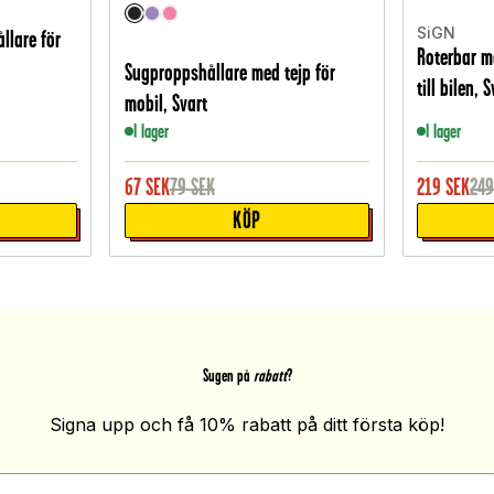
SiGN
llare för
Roterbar m
Sugproppshållare med tejp för
till bilen, 
mobil, Svart
I lager
I lager
67
SEK
79
SEK
219
SEK
24
KÖP
Sugen på
rabatt
?
Signa upp och få 10% rabatt på ditt första köp!