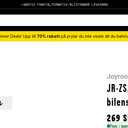
GRATIS FRAKTALTERNATIV
BLIXTSNABB LEVERANS
mmer Deals! Upp till
70% rabatt
på prylar du inte visste att du beh
Joyro
JR-ZS
bilen
269
S
Finns i lage