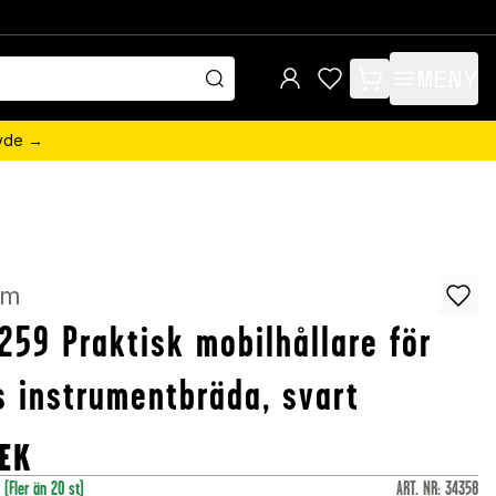
MENY
items in cart, view 
övde →
om
259 Praktisk mobilhållare för
s instrumentbräda, svart
EK
r
(Fler än 20 st)
ART. NR
:
34358