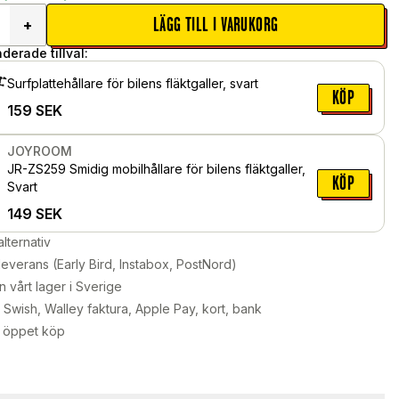
LÄGG TILL I VARUKORG
+
erade tillval:
Surfplattehållare för bilens fläktgaller, svart
KÖP
159
SEK
JOYROOM
JR-ZS259 Smidig mobilhållare för bilens fläktgaller,
KÖP
Svart
149
SEK
alternativ
leverans (Early Bird, Instabox, PostNord)
n vårt lager i Sverige
Swish, Walley faktura, Apple Pay, kort, bank
 öppet köp