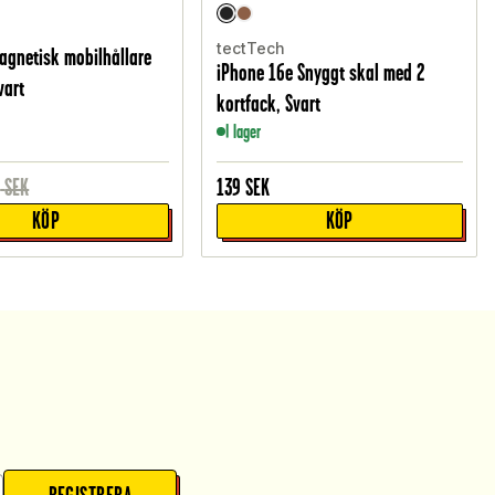
tectTech
agnetisk mobilhållare
iPhone 16e Snyggt skal med 2
Svart
kortfack, Svart
I lager
9
SEK
139
SEK
KÖP
KÖP