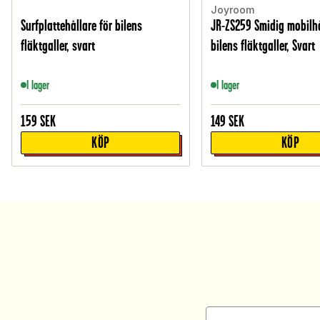
Joyroom
Surfplattehållare för bilens
JR-ZS259 Smidig mobilhå
fläktgaller, svart
bilens fläktgaller, Svart
I lager
I lager
159
SEK
149
SEK
KÖP
KÖP